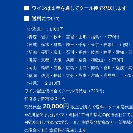
ワインは１年を通してクール便で発送します
送料について
〈北海道〉：1,100円
〈青森・岩手・秋田・宮城・山形・福島〉：770円
〈茨城・栃木・群馬・埼玉・千葉・東京・神奈川・山梨〉：
〈新潟・長野・富山・石川・福井・岐阜・静岡・愛知・三重
〈滋賀・京都・大阪・兵庫・奈良・和歌山〉：770円
〈岡山・鳥取・島根・広島・山口・徳島・香川・愛媛・高知
〈福岡・佐賀・長崎・大分・熊本・宮崎・鹿児島〉：770
〈沖縄〉：2,310円
ワイン配送便は全てクール便代込（220円）
代引き手数料330～円
20,000円
商品代金
以上ご購入で送料・クール便代無
※佐川急便またはヤマト運輸にて当店指定の配送会社にて
※配送会社ご指定の場合、また沖縄及び離島など一部地域
の場合でも別途送料が発生します。