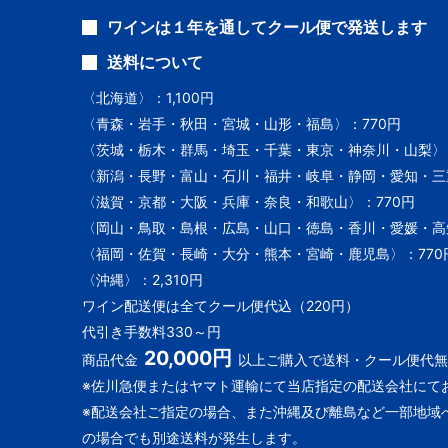
ワインは１年を通してクール便で発送します
送料について
〈北海道〉：1,100円
〈青森・岩手・秋田・宮城・山形・福島〉：770円
〈茨城・栃木・群馬・埼玉・千葉・東京・神奈川・山梨〉：
〈新潟・長野・富山・石川・福井・岐阜・静岡・愛知・三重
〈滋賀・京都・大阪・兵庫・奈良・和歌山〉：770円
〈岡山・鳥取・島根・広島・山口・徳島・香川・愛媛・高知
〈福岡・佐賀・長崎・大分・熊本・宮崎・鹿児島〉：770
〈沖縄〉：2,310円
ワイン配送便は全てクール便代込（220円）
代引き手数料330～円
20,000円
商品代金
以上ご購入で送料・クール便代無
※佐川急便またはヤマト運輸にて当店指定の配送会社にて
※配送会社ご指定の場合、また沖縄及び離島など一部地域
の場合でも別途送料が発生します。