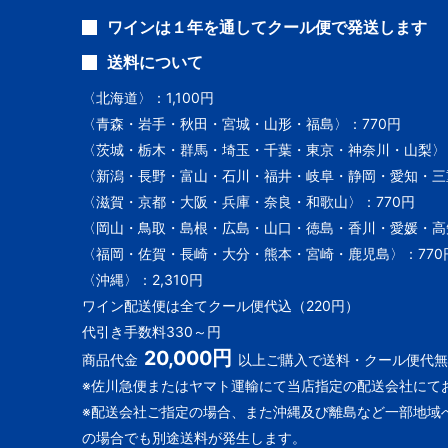
ワインは１年を通してクール便で発送します
送料について
〈北海道〉：1,100円
〈青森・岩手・秋田・宮城・山形・福島〉：770円
〈茨城・栃木・群馬・埼玉・千葉・東京・神奈川・山梨〉：
〈新潟・長野・富山・石川・福井・岐阜・静岡・愛知・三重
〈滋賀・京都・大阪・兵庫・奈良・和歌山〉：770円
〈岡山・鳥取・島根・広島・山口・徳島・香川・愛媛・高知
〈福岡・佐賀・長崎・大分・熊本・宮崎・鹿児島〉：770
〈沖縄〉：2,310円
ワイン配送便は全てクール便代込（220円）
代引き手数料330～円
20,000円
商品代金
以上ご購入で送料・クール便代無
※佐川急便またはヤマト運輸にて当店指定の配送会社にて
※配送会社ご指定の場合、また沖縄及び離島など一部地域
の場合でも別途送料が発生します。