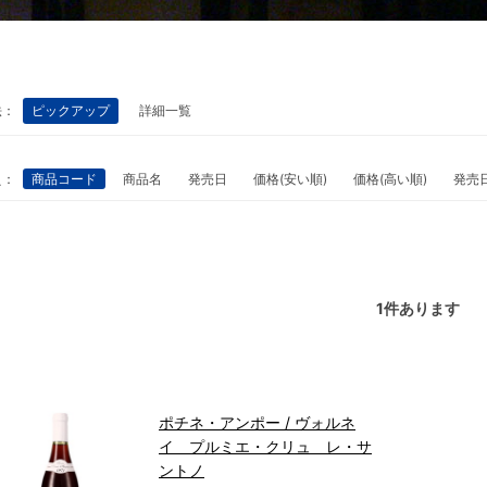
法：
ピックアップ
詳細一覧
え：
商品コード
商品名
発売日
価格(安い順)
価格(高い順)
発売
1
件あります
ポチネ・アンポー / ヴォルネ
イ プルミエ・クリュ レ・サ
ントノ