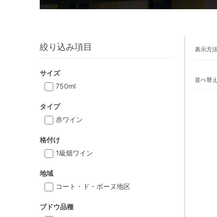
絞り込み項目
表示方
サイズ
並べ替
750ml
タイプ
赤ワイン
格付け
1級畑ワイン
地域
コート・ド・ボーヌ地区
ブドウ品種