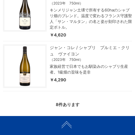
（2023年 750ml）
キンメリジャン土壌で所有する60haのシャブ
リ畑のブレンド。温度で変わるフランス守護聖
人「サン・マルタン」の名と姿が刻印された限
定ボトル。
￥4,620
ジャン・コレ / シャブリ プルミエ・クリ
ュ ヴァイヨン
（2023年 750ml）
家族経営で日本でもお馴染みのシャブリ生産
者。1級畑の旨味を是非
￥4,290
8
件あります