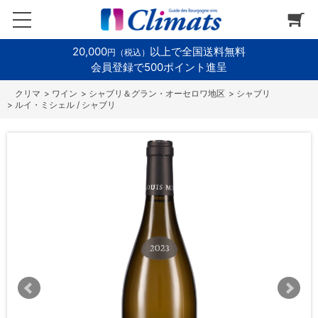
20,000
以上で全国送料無料
円（税込）
会員登録で500ポイント進呈
>
ワイン
>
シャブリ＆グラン・オーセロワ地区
>
シャブリ
>
ルイ・ミシェル / シャブリ