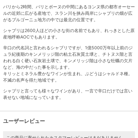
パリから2時間、パリとボーヌの中間にあるヨンヌ県の都市オーセー
ルの近郊に広がる産地で、スラン川を挟み両岸にシャブリの畑が広
がるブルゴーニュ地方の中では最北の位置です。
シャブリは2600人ほどの小さな街の名前でもあり、れっきとした原
産地呼称AOCでもあります。
辛口の代名詞と言われるシャブリですが、1億5000万年以上前のジ
ュラ紀後期のキンメリッジ階の粘土石灰質土壌と、チトヌス階と言
われる白く硬い石灰岩土壌で、キンメリッジ階は小さな牡蠣の欠片
など、海の中だった事を示します。
キリッとミネラル豊かなワインが生まれ、ぶどうはシャルドネ種。
不滅の名声を得た地域です。
シャブリと言っても様々なワインがあり、一言で辛口だけでは言い
表せない地域になっています。
ユーザーレビュー
この商品に寄せられたカスタマーレビューはまだありません。