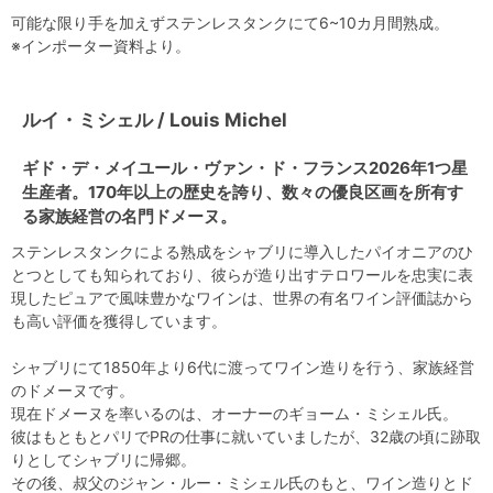
可能な限り手を加えずステンレスタンクにて6~10カ月間熟成。
※インポーター資料より。
ルイ・ミシェル / Louis Michel
ギド・デ・メイユール・ヴァン・ド・フランス2026年1つ星
生産者。170年以上の歴史を誇り、数々の優良区画を所有す
る家族経営の名門ドメーヌ。
ステンレスタンクによる熟成をシャブリに導入したパイオニアのひ
とつとしても知られており、彼らが造り出すテロワールを忠実に表
現したピュアで風味豊かなワインは、世界の有名ワイン評価誌から
も高い評価を獲得しています。
シャブリにて1850年より6代に渡ってワイン造りを行う、家族経営
のドメーヌです。
現在ドメーヌを率いるのは、オーナーのギョーム・ミシェル氏。
彼はもともとパリでPRの仕事に就いていましたが、32歳の頃に跡取
りとしてシャブリに帰郷。
その後、叔父のジャン・ルー・ミシェル氏のもと、ワイン造りとド