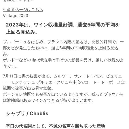
生産者ページはこちら
Vintage 2023
2023年は、ワイン収穫量好調。過去5年間の平均を
上回る見込み。
ブルゴーニュをはじめ、フランス内陸の産地は、比較的好調で、一
部カビが発生したものの、過去5年間の平均収穫量を上回る見込
み。
ボルドーなどの地中海沿岸は干ばつの影響を受け、厳しい状況のよ
うです。
7月11日に雹の被害が出て、ムルソー、サン・トーバン、ピュリニ
ー・モンラッシェ プルミエ・クリュを中心でコート・ド・ボーヌ全
範囲で被害が出る異常気象。
ボージョレ地区でも被害が出ているようですが、残ったブドウから
は濃縮感のあるワインができる期待が出ています。
シャブリ / Chablis
辛口の代名詞として、不滅の名声を勝ち取った産地