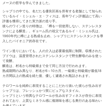
メーヌの哲学を学んできました。
シャブリの中でも、名だたる優良区画を所有する老舗として知られ
ているルイ・ミシェル・エ・フィスは、長年ワイン評価誌にて高い
評価を獲得してきた実力派の造り手。
彼らのワイン造りの特徴は、「樽を一切使用しない、ステンレスタ
ンクによる醸造」。ギョーム氏の祖父であるルイ・ミシェル氏は、
1960年代に樽による熟成を止め、シャブリにステンレスタンクを導
入したパイオニア的存在です。
ワイン造りにおいても、人の介入は必要最低限に制限。収穫された
ブドウは、温度管理されたステンレスタンクで野生酵母のみを使っ
て発酵。
醸造は、村名から特級畑まで全て同じ方法で行われます。
熟成期間のみ異なり、村名が6～10カ月、一級畑と特級畑が最低18
カ月間以上の熟成を経た後、優しく濾過され瓶詰されます。
テロワールを純粋に表現することにこだわり抜いた彼らが生み出す
シャブリは、フレッシュかつ実にピュアなスタイル。
シャブリという特異なテロワールが生み出すフィネスが存分に表現
されており、上質なミネラル感に複雑味を感じる奥行のある味わい
を備えています。