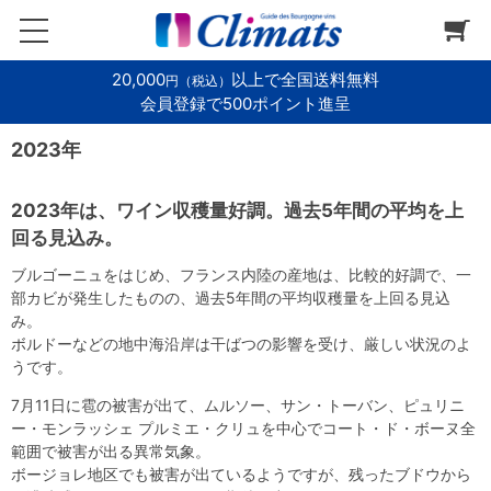
20,000
以上で全国送料無料
円（税込）
会員登録で500ポイント進呈
2023年
2023年は、ワイン収穫量好調。過去5年間の平均を上
回る見込み。
ブルゴーニュをはじめ、フランス内陸の産地は、比較的好調で、一
部カビが発生したものの、過去5年間の平均収穫量を上回る見込
み。
ボルドーなどの地中海沿岸は干ばつの影響を受け、厳しい状況のよ
うです。
7月11日に雹の被害が出て、ムルソー、サン・トーバン、ピュリニ
ー・モンラッシェ プルミエ・クリュを中心でコート・ド・ボーヌ全
範囲で被害が出る異常気象。
ボージョレ地区でも被害が出ているようですが、残ったブドウから