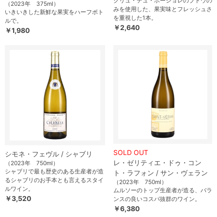
クリュ・デュ・ボージョレのブドウの
（2023年 375ml）
みを使用した、果実味とフレッシュさ
いきいきした新鮮な果実をハーフボト
を重視した1本。
ルで。
￥2,640
￥1,980
SOLD OUT
シモネ・フェヴル / シャブリ
レ・ゼリティエ・ドゥ・コン
（2023年 750ml）
シャブリで最も歴史のある生産者が造
ト・ラフォン / サン・ヴェラン
るシャブリのお手本とも言えるスタイ
（2023年 750ml）
ルワイン。
ムルソーのトップ生産者が造る、バラ
￥3,520
ンスの良いコスパ抜群のワイン。
￥6,380