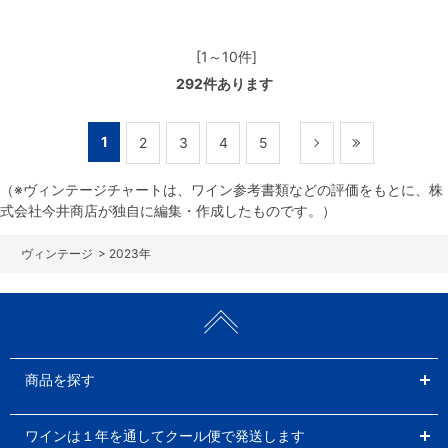
[1～10件]
292
件あります
1
2
3
4
5
（※ヴィンテージチャートは、ワイン参考書類などの評価をもとに、株
式会社今井商店が独自に編集・作成したものです。）
>
2023年
商品を探す
ワインは１年を通してクール便で発送します