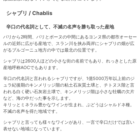
シャブリ / Chablis
辛口の代名詞として、不滅の名声を勝ち取った産地
パリから2時間、パリとボーヌの中間にあるヨンヌ県の都市オーセー
ルの近郊に広がる産地で、スラン川を挟み両岸にシャブリの畑が広
がるブルゴーニュ地方の中では最北の位置です。
シャブリは2600人ほどの小さな街の名前でもあり、れっきとした原
産地呼称AOCでもあります。
辛口の代名詞と言われるシャブリですが、1億5000万年以上前のジ
ュラ紀後期のキンメリッジ階の粘土石灰質土壌と、チトヌス階と言
われる白く硬い石灰岩土壌で、キンメリッジ階は小さな牡蠣の欠片
など、海の中だった事を示します。
キリッとミネラル豊かなワインが生まれ、ぶどうはシャルドネ種。
不滅の名声を得た地域です。
シャブリと言っても様々なワインがあり、一言で辛口だけでは言い
表せない地域になっています。