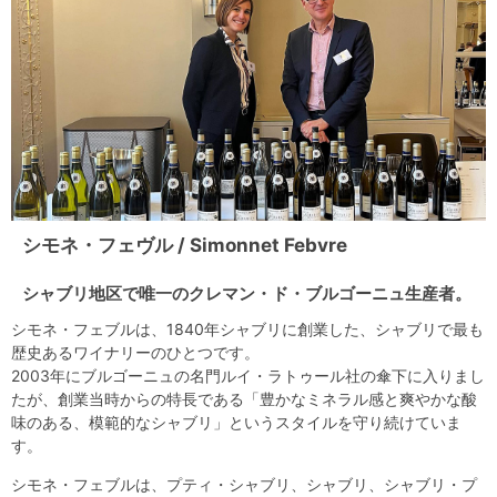
シモネ・フェヴル / Simonnet Febvre
シャブリ地区で唯一のクレマン・ド・ブルゴーニュ生産者。
シモネ・フェブルは、1840年シャブリに創業した、シャブリで最も
歴史あるワイナリーのひとつです。
2003年にブルゴーニュの名門ルイ・ラトゥール社の傘下に入りまし
たが、創業当時からの特長である「豊かなミネラル感と爽やかな酸
味のある、模範的なシャブリ」というスタイルを守り続けていま
す。
シモネ・フェブルは、プティ・シャブリ、シャブリ、シャブリ・プ