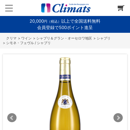
20,000
以上で全国送料無料
円（税込）
会員登録で500ポイント進呈
>
ワイン
>
シャブリ＆グラン・オーセロワ地区
>
シャブリ
>
シモネ・フェヴル / シャブリ