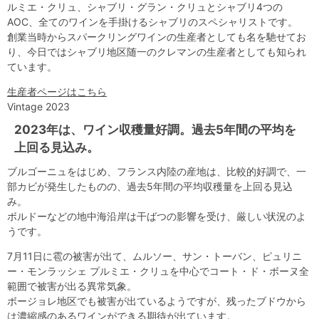
ルミエ・クリュ、シャブリ・グラン・クリュとシャブリ4つの
AOC、全てのワインを手掛けるシャブリのスペシャリストです。
創業当時からスパークリングワインの生産者としても名を馳せてお
り、今日ではシャブリ地区随一のクレマンの生産者としても知られ
ています。
生産者ページはこちら
Vintage 2023
2023年は、ワイン収穫量好調。過去5年間の平均を
上回る見込み。
ブルゴーニュをはじめ、フランス内陸の産地は、比較的好調で、一
部カビが発生したものの、過去5年間の平均収穫量を上回る見込
み。
ボルドーなどの地中海沿岸は干ばつの影響を受け、厳しい状況のよ
うです。
7月11日に雹の被害が出て、ムルソー、サン・トーバン、ピュリニ
ー・モンラッシェ プルミエ・クリュを中心でコート・ド・ボーヌ全
範囲で被害が出る異常気象。
ボージョレ地区でも被害が出ているようですが、残ったブドウから
は濃縮感のあるワインができる期待が出ています。