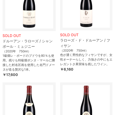
SOLD OUT
SOLD OUT
ラローズ・ド・ドルーアン / フ
ドルーアン・ラローズ / シャン
ィサン
ボール・ミュジニー
（2020年 750ml）
（2020年 750ml）
色が濃く男性的なフィサンですが、女
1級畑レ・ボードのブドウを80％も使
性オーナーらしく、力強さの中にもエ
用。残りも特級畑ボンヌ・マールに隣
レガントさ果実味を残したワイン。
接した村名区画を使用した名門ドメー
￥6,160
ヌが造る贅沢な1本。
￥17,600