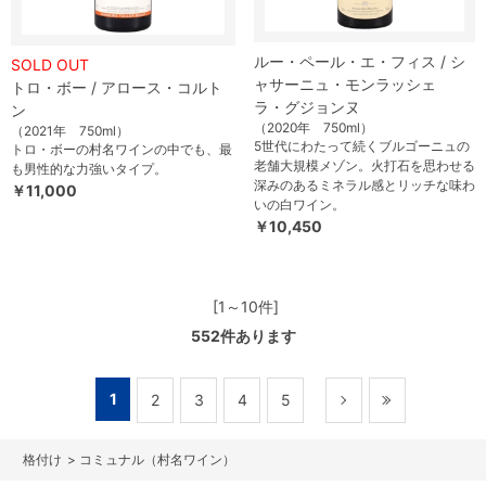
ルー・ペール・エ・フィス / シ
SOLD OUT
ャサーニュ・モンラッシェ
トロ・ボー / アロース・コルト
ラ・グジョンヌ
ン
（2020年 750ml）
（2021年 750ml）
5世代にわたって続くブルゴーニュの
トロ・ボーの村名ワインの中でも、最
老舗大規模メゾン。火打石を思わせる
も男性的な力強いタイプ。
深みのあるミネラル感とリッチな味わ
￥11,000
いの白ワイン。
￥10,450
[1～10件]
552
件あります
1
2
3
4
5
>
コミュナル（村名ワイン）