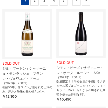
1
2
3
4
5
SOLD OUT
SOLD OUT
シモン・ビーズ / サヴィニー・
ジル・ブートン / シャサーニ
レ・ボーヌ・ルージュ AKA
ュ・モンラッシェ ブラン
（2022年 750ml）
レ・ヴォワユノ・ドゥス
数量限定！！千紗女史が手掛けるナチ
（2022年 750ml）
ュラル系ブルゴーニュワイン。フィト
樹齢50年。赤ワインが造られる土壌の
セラピーのパーセルから産出された葡
為、厚みと酸味を兼ね備えた1本。
萄を使った特別な1本。
￥12,100
￥10,450