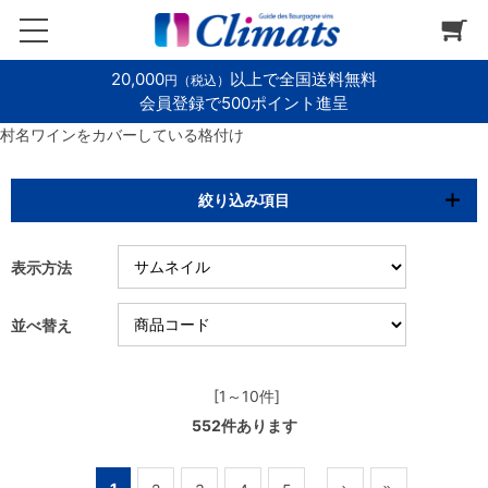
20,000
以上で全国送料無料
円（税込）
会員登録で500ポイント進呈
村名ワインをカバーしている格付け
絞り込み項目
表示方法
並べ替え
[1～10件]
552
件あります