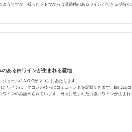
るようですが、残ったブドウからは濃縮感のあるワインができる期待が
みのある白ワインが生まれる産地
ジョナルのA.O.Cがマコンにあたります。
れたワインは、マコンの後ろにコミューン名を記載できます。白は26コ
白ワインのみ認められています。日照に恵まれた力強いワインが生まれ