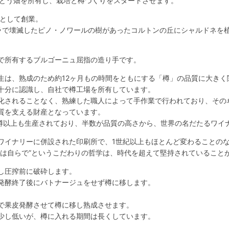
ぶどう畑を所有し、栽培と樽づくりをスタートさせます。
ンとして創業。
ラで壊滅したピノ・ノワールの樹があったコルトンの丘にシャルドネを
で所有するブルゴーニュ屈指の造り手です。
生は、熟成のため約12ヶ月もの時間をともにする「樽」の品質に大きく
十分に認識し、自社で樽工場を所有しています。
化されることなく、熟練した職人によって手作業で行われており、その
質を支える財産となっています。
00樽以上も生産されており、半数が品質の高さから、世界の名だたるワイ
ワイナリーに併設された印刷所で、1世紀以上もほとんど変わることの
のは自らで”というこだわりの哲学は、時代を超えて堅持されていること
し圧搾前に破砕します。
発酵終了後にバトナージュをせず樽に移します。
で果皮発酵させて樽に移し熟成させます。
少し低いが、樽に入れる期間は長くしています。