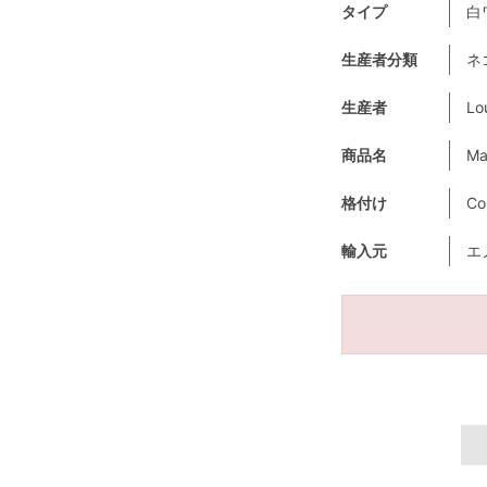
タイプ
白
生産者分類
ネ
生産者
Lo
商品名
Ma
格付け
Co
輸入元
エ