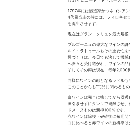
1731年にコート・ド・ボーヌで
1797年には醸造家かつネゴシア
4代目当主の時には、フィロキセ
を誕生させます。
現在はグラン・クリュを最大規模
ブルゴーニュの偉大なワインの誕
ルイ・ラトゥールもその重要性を
樽づくりは、今日でも決して機械
へ脈々と受け継がれ、ワインの品
そしてその樽は現在、毎年2,0
同様にワインの顔となるラベルも
このことからも“商品に関わるも
白ワインは完全に熟してから収穫
澱引きせずにタンクで発酵させ、
ドメーヌものは新樽100％です。
赤ワインは除梗・破砕後に短期間
白に比べると赤ワインの新樽率は