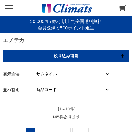
20,000
以上で全国送料無料
円（税込）
会員登録で500ポイント進呈
エノテカ
絞り込み項目
表示方法
並べ替え
[1～10件]
145
件あります