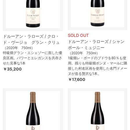
SOLD OUT
ドルーアン・ラローズ / クロ・
ドルーアン・ラローズ / シャン
ド・ヴージョ グラン・クリュ
ボール・ミュジニー
（2020年 750ml）
特級畑グラン・エシェゾーに面した優
（2020年 750ml）
良区画。パワーとエレガンスを共存さ
1級畑レ・ボードのブドウを80％も使
せた見事な1本
用。残りも特級畑ボンヌ・マールに隣
接した村名区画を使用した名門ドメー
￥35,200
ヌが造る贅沢な1本。
￥17,600