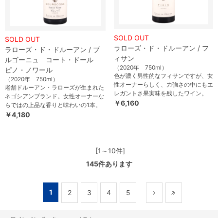
SOLD OUT
SOLD OUT
ラローズ・ド・ドルーアン / フ
ラローズ・ド・ドルーアン / ブ
ィサン
ルゴーニュ コート・ドール
（2020年 750ml）
ピノ・ノワール
色が濃く男性的なフィサンですが、女
（2020年 750ml）
性オーナーらしく、力強さの中にもエ
老舗ドルーアン・ラローズが生まれた
レガントさ果実味を残したワイン。
ネゴシアンブランド。女性オーナーな
￥6,160
らではの上品な香りと味わいの1本。
￥4,180
[1～10件]
145
件あります
1
2
3
4
5