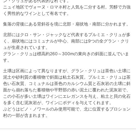
ン・クリュがある代表的な村です。
ニュイ地区でヴォーヌ・ロマネ村と人気を二分する村。芳醇で力強
く男性的なワインとして有名です。
集落の背後にある背斜谷を境に北部・扇状地・南部に分かれます。
北部にはクロ・サン・ジャックなど代表するプルミエ・クリュが多
く、扇状地にはコミュナルが中心、南部には9つの全グラン・クリ
ュが生産されています。
グラン・クリュは標高約260～300mの東向きの斜面に並んでいま
す。
土壌は区画によって異なりますが、グラン・クリュは茶色い土壌に
泥土や砂利質の蓄積物で斜面は粘土石灰質。プルミエ・クリュは茶
色い石灰質、コミュナルは茶色のカルシウム質と石灰岩の土壌に斜
面から崩れ落ちた蓄積物や平野部の赤い泥土に覆われた泥灰岩で、
この小石が多い土壌はワインにエレガンスを与え、粘土と貝の化石
を多く含む泥灰岩が、ワインにボディを与えてくれます。
ぶどうはピノ・ノワールのみ使用可能で、北に位置するブロション
村の一部が含まれます。