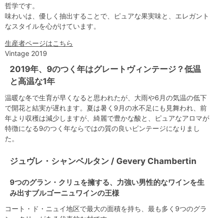
哲学です。
味わいは、優しく抽出することで、ピュアな果実味と、エレガント
なスタイルを心がけています。
生産者ページはこちら
Vintage 2019
2019年、9のつく年はグレートヴィンテージ？低温
と高温な1年
温暖な冬で生育が早くなると思われたが、大雨や6月の気温の低下
で開花と結実が遅れます。夏は暑く9月の水不足にも見舞われ、前
年より収穫は減少しますが、綺麗で豊かな酸と、ピュアなアロマが
特徴になる9のつく年ならではの質の良いビンテージになりまし
た。
ジュヴレ・シャンベルタン / Gevery Chambertin
9つのグラン・クリュを擁する、力強い男性的なワインを生
み出すブルゴーニュワインの王様
コート・ド・ニュイ地区で最大の面積を持ち、最も多く9つのグラ