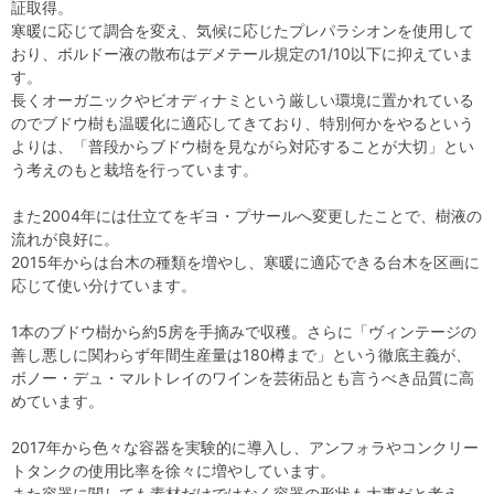
証取得。
寒暖に応じて調合を変え、気候に応じたプレパラシオンを使用して
おり、ボルドー液の散布はデメテール規定の1/10以下に抑えていま
す。
長くオーガニックやビオディナミという厳しい環境に置かれている
のでブドウ樹も温暖化に適応してきており、特別何かをやるという
よりは、「普段からブドウ樹を見ながら対応することが大切」とい
う考えのもと栽培を行っています。
また2004年には仕立てをギヨ・プサールへ変更したことで、樹液の
流れが良好に。
2015年からは台木の種類を増やし、寒暖に適応できる台木を区画に
応じて使い分けています。
1本のブドウ樹から約5房を手摘みで収穫。さらに「ヴィンテージの
善し悪しに関わらず年間生産量は180樽まで」という徹底主義が、
ボノー・デュ・マルトレイのワインを芸術品とも言うべき品質に高
めています。
2017年から色々な容器を実験的に導入し、アンフォラやコンクリー
トタンクの使用比率を徐々に増やしています。
また容器に関しても素材だけではなく容器の形状も大事だと考え、