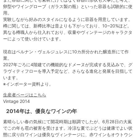
卵型やワイングローブ（ガラス製の瓶）といった容器も試験的に使
用。
実験しながら好みのスタイルになるように容器を用意しています。
樽に関しては、新樽比率は昔よりも下がっており、10~20%ほど。
異なる樽職人から仕入れており、収量やヴィンテージのキャラクタ
ーによって使い分けています。
現在はペルナン・ヴェルジュレスに10カ所分かれた醸造所にて作
業。
2027年ごろに4階建ての機能的なドメーヌが完成する見込みで、グ
ラヴィティフローを導入予定など、さらなる進化と発展を目指して
います。
※インポーター資料より。
生産者ページはこちら
Vintage 2014
2014年は、優良なワインの年
素晴らしい春の気候にて開花時期は順調でしたが、6月28日の大嵐
でこの年も雹の被害を受けます。冷涼な夏でぶどうは健康でよい状
態に戻り白ワインは優良なヴィンテージに、赤ワインもオウトウシ