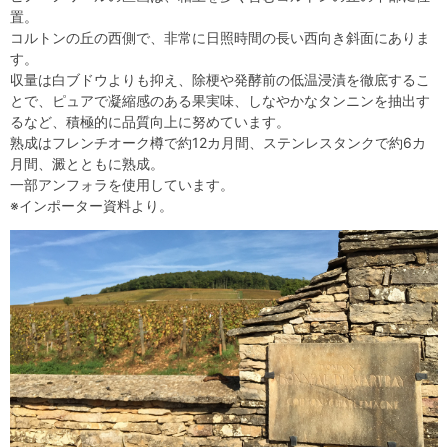
置。
コルトンの丘の西側で、非常に日照時間の長い西向き斜面にありま
す。
収量は白ブドウよりも抑え、除梗や発酵前の低温浸漬を徹底するこ
とで、ピュアで凝縮感のある果実味、しなやかなタンニンを抽出す
るなど、積極的に品質向上に努めています。
熟成はフレンチオーク樽で約12カ月間、ステンレスタンクで約6カ
月間、澱とともに熟成。
一部アンフォラを使用しています。
※インポーター資料より。