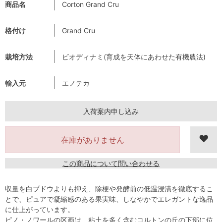
商品名
Corton Grand Cru
格付け
Grand Cru
栽培方法
ビオディナミ(育成を天体にあわせた有機農法)
輸入元
エノテカ
入荷案内申し込み
在庫がありません
この商品について問い合わせる
収量を白ブドウよりも抑え、除梗や発酵前の低温浸漬を徹底するこ
とで、ピュアで凝縮感のある果実味、しなやかでエレガントな逸品
に仕上がっています。
ピノ・ノワールの区画は、粘土を多く含むコルトンの丘の下部に位