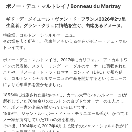
ボノー・デュ・マルトレイ / Bonneau du Martray
ギド・デ・メイユール・ヴァン・ド・フランス2026年2つ星
生産者。グラン・クリュに情熱を注ぐ、由緒あるドメーヌ。
特級畑、コルトン・シャルルマーニュ。
その畑を広く所有し、代表的ともいえる存在がボノー・デュ・マル
トレイです。
ボノー・デュ・マルトレイは、2017年にカリフォルニア・カルトワ
インの代表格、スクリーミング・イーグルのオーナーに買収された
ことや、ドメーヌ・ド・ラ・ロマネ・コンティ（DRC）が畑を借
り、コルトン・シャルルマーニュの生産を開始するというニュース
により近年世界を驚かせました。
1855年に出版された書物の中に、カール大帝(シャルルマーニュ)が
所有していた70ha余りのコルトンの白ブドウオーナーの１人とし
て、ボノー家の名前が挙がっているほどです。
1969年、ジャン・ル・ボー・ド・ラ・モリニエール氏が、かつてボ
ノー家が所有していた11haの畑を相続。
その後、1994年から2017年4月まで息子のジャン・シャルル氏がド
メーヌの指揮を執っていました。