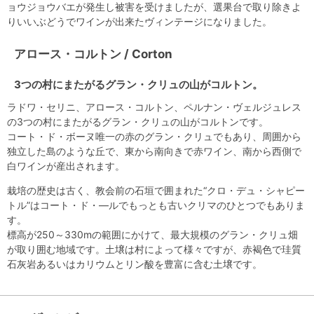
ョウジョウバエが発生し被害を受けましたが、選果台で取り除きよ
りいいぶどうでワインが出来たヴィンテージになりました。
アロース・コルトン / Corton
3つの村にまたがるグラン・クリュの山がコルトン。
ラドワ・セリニ、アロース・コルトン、ペルナン・ヴェルジュレス
の3つの村にまたがるグラン・クリュの山がコルトンです。
コート・ド・ボーヌ唯一の赤のグラン・クリュでもあり、周囲から
独立した島のような丘で、東から南向きで赤ワイン、南から西側で
白ワインが産出されます。
栽培の歴史は古く、教会前の石垣で囲まれた“クロ・デュ・シャピー
トル”はコート・ド・―ルでもっとも古いクリマのひとつでもありま
す。
標高が250～330mの範囲にかけて、最大規模のグラン・クリュ畑
が取り囲む地域です。土壌は村によって様々ですが、赤褐色で珪質
石灰岩あるいはカリウムとリン酸を豊富に含む土壌です。