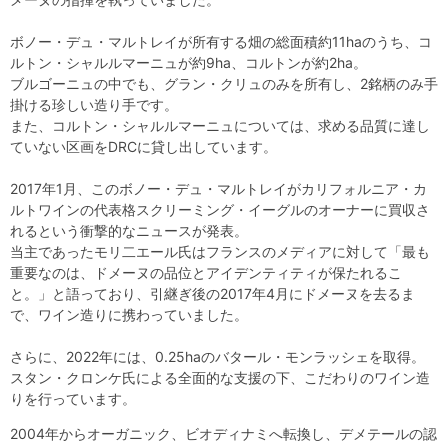
ボノー・デュ・マルトレイが所有する畑の総面積約11haのうち、コ
ルトン・シャルルマーニュが約9ha、コルトンが約2ha。
ブルゴーニュの中でも、グラン・クリュのみを所有し、2銘柄のみ手
掛ける珍しい造り手です。
また、コルトン・シャルルマーニュについては、求める品質に達し
ていない区画をDRCに貸し出しています。
2017年1月、このボノー・デュ・マルトレイがカリフォルニア・カ
ルトワインの代表格スクリーミング・イーグルのオーナーに買収さ
れるという衝撃的なニュースが発表。
当主であったモリ二エール氏はフランスのメディアに対して「最も
重要なのは、ドメーヌの品位とアイデンティティが保たれるこ
と。」と語っており、引継ぎ後の2017年4月にドメーヌを去るま
で、ワイン造りに携わっていました。
さらに、2022年には、0.25haのバタール・モンラッシェを取得。
スタン・クロンケ氏による全面的な支援の下、こだわりのワイン造
りを行っています。
2004年からオーガニック、ビオディナミへ転換し、デメテールの認