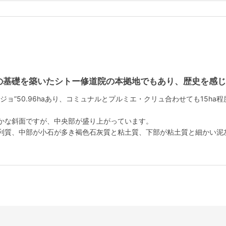
の基礎を築いたシトー修道院の本拠地でもあり、歴史を感じ
ジョ”50.96haあり、コミュナルとプルミエ・クリュ合わせても15h
かな斜面ですが、中央部が盛り上がっています。
利質、中部が小石が多き褐色石灰質と粘土質、下部が粘土質と細かい泥