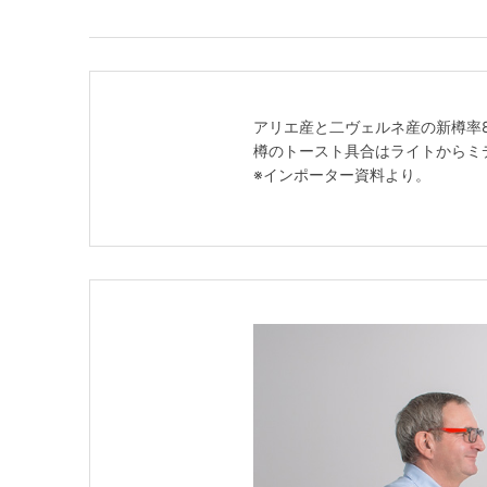
アリエ産と二ヴェルネ産の新樽率
樽のトースト具合はライトからミ
※インポーター資料より。