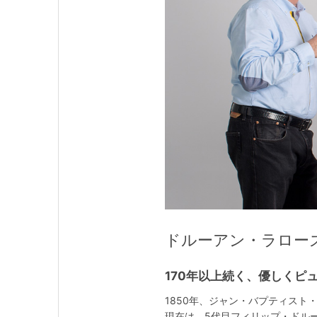
ドルーアン・ラローズ / D
170年以上続く、優しくピ
1850年、ジャン・バプティスト
現在は、5代目フィリップ・ドル