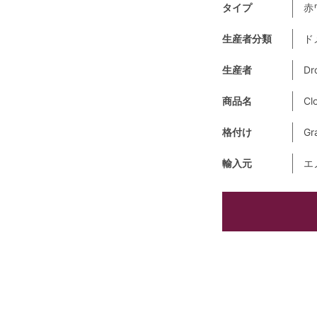
タイプ
赤
生産者分類
ド
生産者
Dr
商品名
Cl
格付け
Gr
輸入元
エ