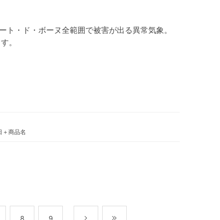
コート・ド・ボーヌ全範囲で被害が出る異常気象。
ます。
日＋商品名
8
9
次
最後