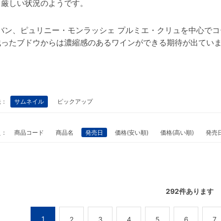
、厳しい状況のようです。
ーバン、ピュリニー・モンラッシェ プルミエ・クリュを中心で
残ったブドウからは濃縮感のあるワインができる期待が出てい
法：
サムネイル
ピックアップ
え：
商品コード
商品名
発売日
価格(安い順)
価格(高い順)
発売
292
件あります
1
2
3
4
5
6
7