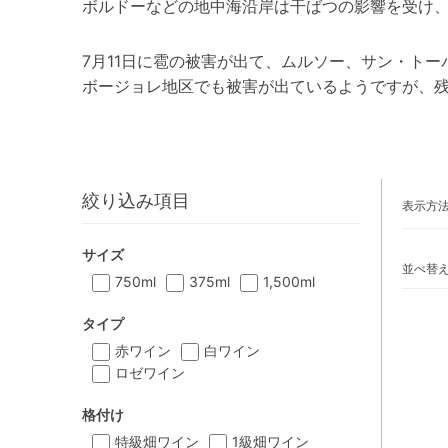
ボルドーなどの地中海沿岸は干ばつの影響を受け
7月11日に雹の被害が出て、ムルソー、サン・ト
ボージョレ地区でも被害が出ているようですが、
絞り込み項目
表示方
サイズ
並べ替
750ml
375ml
1,500ml
タイプ
赤ワイン
白ワイン
ロゼワイン
格付け
特級畑ワイン
1級畑ワイン