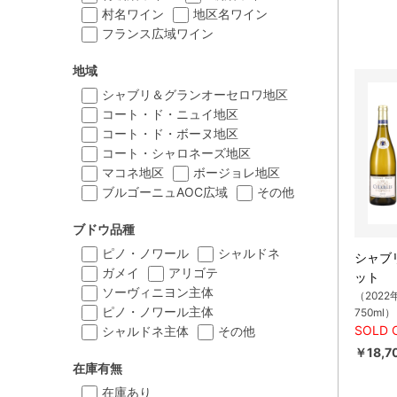
村名ワイン
地区名ワイン
フランス広域ワイン
地域
シャブリ＆グランオーセロワ地区
コート・ド・ニュイ地区
コート・ド・ボーヌ地区
コート・シャロネーズ地区
マコネ地区
ボージョレ地区
ブルゴーニュAOC広域
その他
ブドウ品種
ピノ・ノワール
シャルドネ
シャブ
ガメイ
アリゴテ
ット
ソーヴィニヨン主体
（2022
ピノ・ノワール主体
750ml）
SOLD 
シャルドネ主体
その他
￥18,7
在庫有無
在庫あり