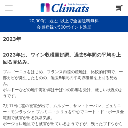
20,000
以上で全国送料無料
円（税込）
会員登録で500ポイント進呈
2023年
2023年は、ワイン収穫量好調。過去5年間の平均を上
回る見込み。
ブルゴーニュをはじめ、フランス内陸の産地は、比較的好調で、一
部カビが発生したものの、過去5年間の平均収穫量を上回る見込
み。
ボルドーなどの地中海沿岸は干ばつの影響を受け、厳しい状況のよ
うです。
7月11日に雹の被害が出て、ムルソー、サン・トーバン、ピュリニ
ー・モンラッシェ プルミエ・クリュを中心でコート・ド・ボーヌ全
範囲で被害が出る異常気象。
ボージョレ地区でも被害が出ているようですが、残ったブドウから