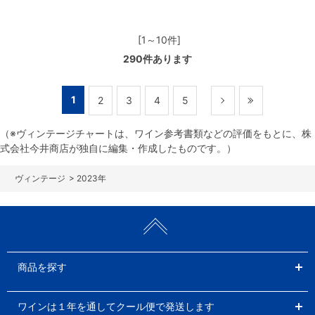
[1～10件]
290
件あります
1
2
3
4
5
（※ヴィンテージチャートは、ワイン参考書類などの評価をもとに、株
式会社今井商店が独自に編集・作成したものです。）
>
2023年
商品を探す
ワインは１年を通してクール便で発送します