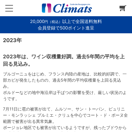
20,000
以上で全国送料無料
円（税込）
会員登録で500ポイント進呈
2023年
2023年は、ワイン収穫量好調。過去5年間の平均を上
回る見込み。
ブルゴーニュをはじめ、フランス内陸の産地は、比較的好調で、一
部カビが発生したものの、過去5年間の平均収穫量を上回る見込
み。
ボルドーなどの地中海沿岸は干ばつの影響を受け、厳しい状況のよ
うです。
7月11日に雹の被害が出て、ムルソー、サン・トーバン、ピュリニ
ー・モンラッシェ プルミエ・クリュを中心でコート・ド・ボーヌ全
範囲で被害が出る異常気象。
ボージョレ地区でも被害が出ているようですが、残ったブドウから