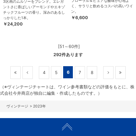
フローラル＆ピュアな酸味が心地よ
3区画のムルソーをブレンド。エレガ
く、サラリと飲めるコスパの高いワイ
ントさに香ばしいアーモンドやエキゾ
ン。
チックフルーツの香り。深みのあるし
￥6,600
っかりした1本。
￥24,200
[51～60件]
292
件あります
6
4
5
7
8
（※ヴィンテージチャートは、ワイン参考書類などの評価をもとに、株
式会社今井商店が独自に編集・作成したものです。）
>
2023年