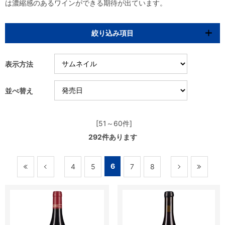
は濃縮感のあるワインができる期待が出ています。
絞り込み項目
表示方法
並べ替え
[51～60件]
292
件あります
6
4
5
7
8