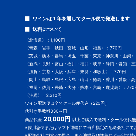
ワインは１年を通してクール便で発送します
送料について
〈北海道〉：1,100円
〈青森・岩手・秋田・宮城・山形・福島〉：770円
〈茨城・栃木・群馬・埼玉・千葉・東京・神奈川・山梨〉：
〈新潟・長野・富山・石川・福井・岐阜・静岡・愛知・三重
〈滋賀・京都・大阪・兵庫・奈良・和歌山〉：770円
〈岡山・鳥取・島根・広島・山口・徳島・香川・愛媛・高知
〈福岡・佐賀・長崎・大分・熊本・宮崎・鹿児島〉：770
〈沖縄〉：2,310円
ワイン配送便は全てクール便代込（220円）
代引き手数料330～円
20,000円
商品代金
以上ご購入で送料・クール便代無
※佐川急便またはヤマト運輸にて当店指定の配送会社にて
※配送会社ご指定の場合、また沖縄及び離島など一部地域