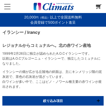
20,000
以上で全国送料無料
円（税込）
会員登録で500ポイント進呈
イランシー / Irancy
レジョナルからコミュナルへ。北の赤ワイン産地
1999年2月26日に独立が認められたA.O.Cイランシーです。
以前はA.O.Cブルゴーニュ・イランシーで、独立したコミュナルに
なりました。
イランシーの畑が広がる丘陵地の斜面は、主にキンメリッジ階の泥
灰岩で、茶色の石灰岩が混ざっています。
白ワインが多い中で、ここはピノ・ノワール種主要の赤ワインが産
出されます。
絞り込み項目