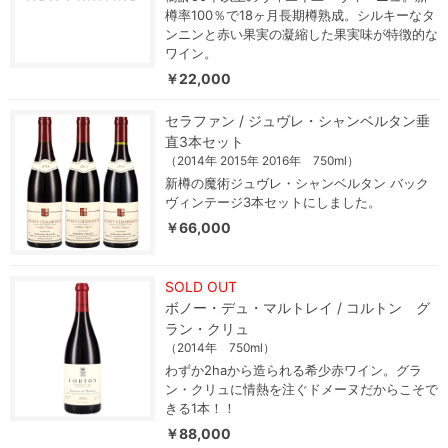
樽率100％で18ヶ月長期樽熟成。シルキーなタ
ンニンと赤い果実の凝縮した果実味が特徴的な
ワイン。
￥22,000
セラファン / ジュヴレ・シャンベルタン垂
直3本セット
（2014年 2015年 2016年 750ml）
新樽の魔術ジュヴレ・シャンベルタン バック
ヴィンテージ3本セットにしました。
￥66,000
SOLD OUT
ボノー・デュ・マルトレイ / コルトン グ
ラン・クリュ
（2014年 750ml）
わずか2haから造られる希少赤ワイン。グラ
ン・クリュに情熱を注ぐドメーヌだからこそで
きる1本！！
￥88,000