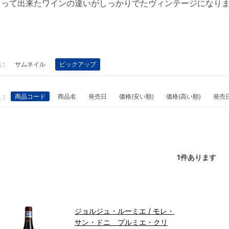
よって出来たワインの違いがしっかりでたヴィンテージになり
法：
サムネイル
ピックアップ
え：
商品コード
商品名
発売日
価格(安い順)
価格(高い順)
発売
1
件あります
ジョルジュ・ルーミエ / モレ・
サン・ドニ プルミエ・クリ