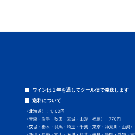
ワインは１年を通してクール便で発送します
送料について
〈北海道〉：1,100円
〈青森・岩手・秋田・宮城・山形・福島〉：770円
〈茨城・栃木・群馬・埼玉・千葉・東京・神奈川・山梨〉：
〈新潟・長野・富山・石川・福井・岐阜・静岡・愛知・三重