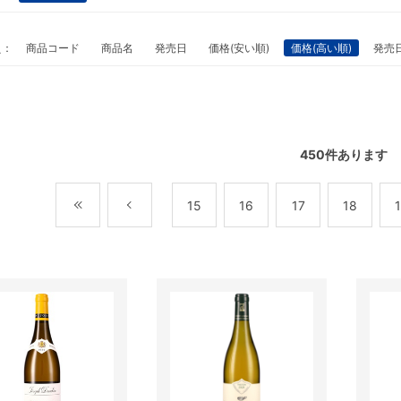
え：
商品コード
商品名
発売日
価格(安い順)
価格(高い順)
発売
450
件あります
最初
前
15
16
17
18