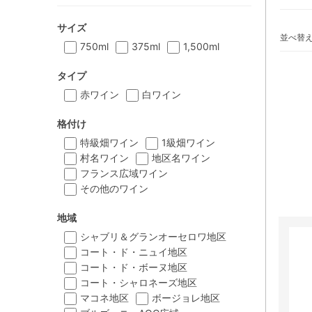
サイズ
並べ替
750ml
375ml
1,500ml
タイプ
赤ワイン
白ワイン
格付け
特級畑ワイン
1級畑ワイン
村名ワイン
地区名ワイン
フランス広域ワイン
その他のワイン
地域
シャブリ＆グランオーセロワ地区
コート・ド・ニュイ地区
コート・ド・ボーヌ地区
コート・シャロネーズ地区
マコネ地区
ボージョレ地区