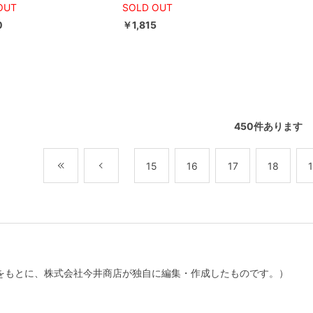
OUT
SOLD OUT
0
￥1,815
450
件あります
最初
前
15
16
17
18
をもとに、株式会社今井商店が独自に編集・作成したものです。）