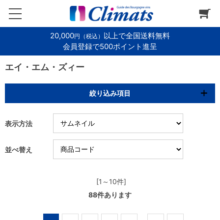
20,000
以上で全国送料無料
円（税込）
会員登録で500ポイント進呈
エイ・エム・ズィー
絞り込み項目
表示方法
並べ替え
[1～10件]
88
件あります