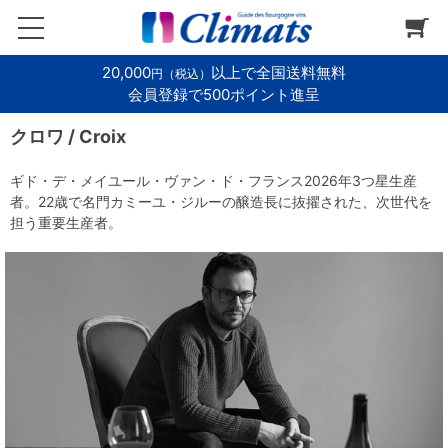
20,000
以上で全国送料無料
円（税込）
会員登録で500ポイント進呈
クロワ / Croix
ギド・デ・メイユール・ヴァン・ド・フランス2026年3つ星生産
者。22歳で名門カミーユ・ジルーの醸造長に抜擢された、次世代を
担う重要生産者。