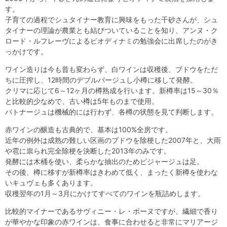
す。
子育ての過程でシュタイナー教育に興味をもった千砂さんが、シュ
タイナーの理論が農業とも結びついていることを知り、アンヌ・ク
ロード・ルフレーヴによるビオディナミの勉強会に出席したのがき
っかけです。
ワイン造りは今も昔も変わらず、白ワインは収穫後、ブドウをただ
ちに圧搾し、12時間のデブルバージュし小樽に移して発酵。
クリマに応じて6～12ヶ月の樽熟成を行います。新樽率は15～30％
と比較的少なめで、古い樽は5年ものまで使用。
バトナージュは機械的には行わず、各樽の状態を見て判断します。
赤ワインの醸造も古典的で、基本は100%全房です。
近年の例外は成熟の難しい区画のブドウを除梗した2007年と、大雨
や雹に祟られ完全除梗を決断した2013年のみです。
発酵には木桶を使い、柔らかな抽出のためピジャージュは足。
その後、樽に移すが新樽率はきわめて低く、まったく新樽を使わな
いキュヴェも多くあります。
収穫翌年の1月～3月にかけてすべてのワインを瓶詰めします。
比較的マイナーであるサヴィニー・レ・ボーヌですが、繊細で香り
が華やかな印象の赤ワインは、食事に合わせると非常にマリアージ