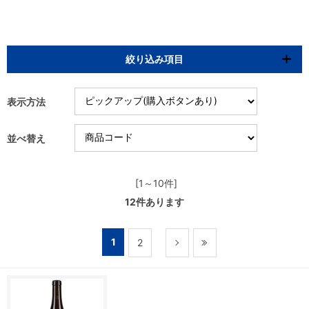
絞り込み項目
表示方法
並べ替え
[1～10件]
12
件あります
1
2