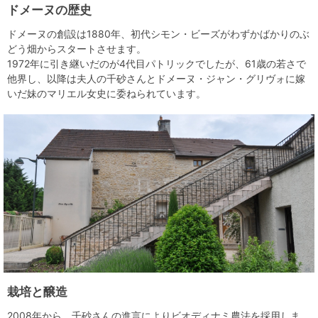
ドメーヌの歴史
ドメーヌの創設は1880年、初代シモン・ビーズがわずかばかりのぶ
どう畑からスタートさせます。
1972年に引き継いだのが4代目パトリックでしたが、61歳の若さで
他界し、以降は夫人の千砂さんとドメーヌ・ジャン・グリヴォに嫁
いだ妹のマリエル女史に委ねられています。
栽培と醸造
2008年から、千砂さんの進言によりビオディナミ農法を採用しま