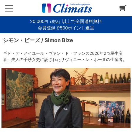
20,000
以上で全国送料無料
円（税込）
会員登録で500ポイント進呈
シモン・ビーズ / Simon Bize
ギド・デ・メイユール・ヴァン・ド・フランス2026年2つ星生産
者。夫人の千紗女史に託されたサヴィニー・レ・ボーヌの生産者。