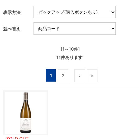
表示方法
並べ替え
[1～10件]
11
件あります
1
2
SOLD OUT