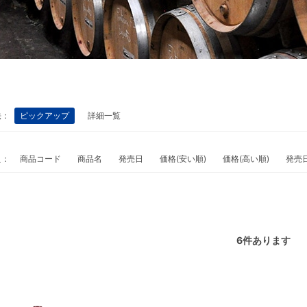
法：
ピックアップ
詳細一覧
え：
商品コード
商品名
発売日
価格(安い順)
価格(高い順)
発売
6
件あります