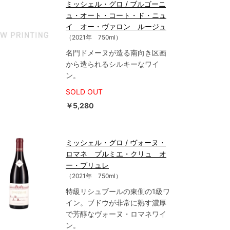
ミッシェル・グロ / ブルゴーニ
ュ・オート・コート・ド・ニュ
イ オー・ヴァロン ルージュ
（2021年 750ml）
名門ドメーヌが造る南向き区画
から造られるシルキーなワイ
ン。
SOLD OUT
￥5,280
ミッシェル・グロ / ヴォーヌ・
ロマネ プルミエ・クリュ オ
ー・ブリュレ
（2021年 750ml）
特級リシュブールの東側の1級ワ
イン。ブドウが非常に熟す濃厚
で芳醇なヴォーヌ・ロマネワイ
ン。