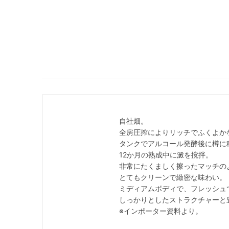
自社畑。
全房圧搾によりリッチでふくよか
タンクでアルコール発酵後に樽に
12か月の熟成中に澱を撹拌。
非常にたくましく擦ったマッチの
とてもクリーンで緻密な味わい。
ミディアムボディで、フレッシュ
しっかりとしたストラクチャーと
※インポーター資料より。