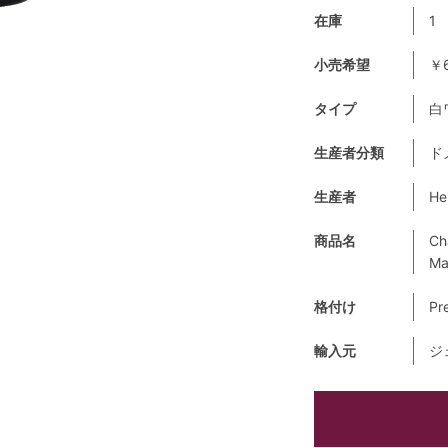
在庫
1
小売希望
￥6
タイプ
白
生産者分類
ド
生産者
He
商品名
Ch
Ma
格付け
Pr
輸入元
ジ