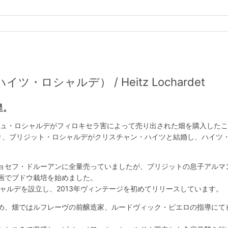
・ロシャルデ） / Heitz Lochardet
星。
ルジュ・ロシャルデがフィロキセラ害によって売り出された畑を購入した
り、ブリジット・ロシャルデがクリスチャン・ハイツと結婚し、ハイツ
ョセフ・ドルーアンに全量売っていましたが、ブリジットの息子アルマン
画でブドウ栽培を始めました。
ャルデを設立し、2013年ヴィンテージを初めてリリースしています。
め、畑ではルフレーヴの前醸造家、ルードヴィック・ピエロの指導にて