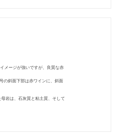
のイメージが強いですが、良質な赤
3号の斜面下部は赤ワインに、斜面
た母岩は、石灰質と粘土質、そして