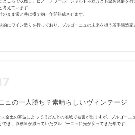
たところで収穫し、ピノ・ノワール、シャルドネ双方とも全房発酵を行
と考えています。
汁のまま澱と共に樽で約一年間熟成させます。
欲的にワイン造りを行っており、ブルゴーニュの未来を担う若手醸造家
17
ーニュの一人勝ち？素晴らしいヴィンテージ
ンス全土の寒波によってほどんとの地域で被害が出ますが、ブルゴーニ
ができ、収穫量が減っていたブルゴーニュに光が戻ってきた年です。