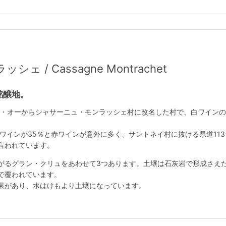
 / Cassagne Montrachet
銘醸地。
・ル・オーからシャサーニュ・モンラッシェ村に改名した村で、白ワイン
ワインが35％と赤ワインが意外に多く、サントネイ村に抜ける県道11
言われています。
がるグラン・クリュをあわせて3つあります。土壌は石灰岩で形成さえ
で覆われています。
果があり、水はけもより土壌になっています。