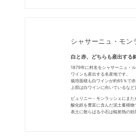
シャサーニュ・モンラッシェ
白と赤、どちらも産出する
1879年に村名をシャサーニュ
ワインも産出する名産地です。
栽培面積も白ワインが約65％で赤
上部は白ワインに向いているなど
ピュリニー・モンラッシェにまた
酸化鉄を豊富に含んだ泥土蓄積物
表土に散らばる小石は輻射熱の効