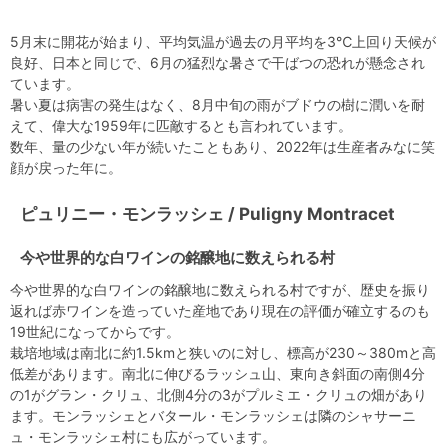
5月末に開花が始まり、平均気温が過去の月平均を3℃上回り天候が
良好、日本と同じで、6月の猛烈な暑さで干ばつの恐れが懸念され
ています。
暑い夏は病害の発生はなく、8月中旬の雨がブドウの樹に潤いを耐
えて、偉大な1959年に匹敵するとも言われています。
数年、量の少ない年が続いたこともあり、2022年は生産者みなに笑
顔が戻った年に。
ピュリニー・モンラッシェ / Puligny Montracet
今や世界的な白ワインの銘醸地に数えられる村
今や世界的な白ワインの銘醸地に数えられる村ですが、歴史を振り
返れば赤ワインを造っていた産地であり現在の評価が確立するのも
19世紀になってからです。
栽培地域は南北に約1.5kmと狭いのに対し、標高が230～380mと高
低差があります。南北に伸びるラッシュ山、東向き斜面の南側4分
の1がグラン・クリュ、北側4分の3がプルミエ・クリュの畑があり
ます。モンラッシェとバタール・モンラッシェは隣のシャサーニ
ュ・モンラッシェ村にも広がっています。