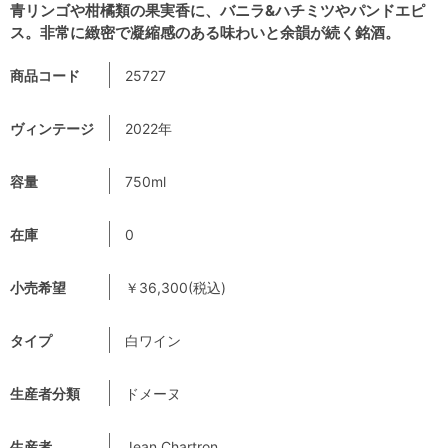
青リンゴや柑橘類の果実香に、バニラ&ハチミツやパンドエピ
ス。非常に緻密で凝縮感のある味わいと余韻が続く銘酒。
商品コード
25727
ヴィンテージ
2022年
容量
750ml
在庫
0
小売希望
￥36,300(税込)
タイプ
白ワイン
生産者分類
ドメーヌ
生産者
Jean Chartron