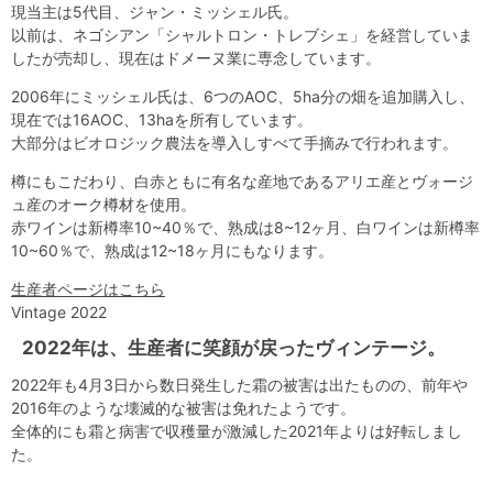
現当主は5代目、ジャン・ミッシェル氏。
以前は、ネゴシアン「シャルトロン・トレブシェ」を経営していま
したが売却し、現在はドメーヌ業に専念しています。
2006年にミッシェル氏は、6つのAOC、5ha分の畑を追加購入し、
現在では16AOC、13haを所有しています。
大部分はビオロジック農法を導入しすべて手摘みで行われます。
樽にもこだわり、白赤ともに有名な産地であるアリエ産とヴォージ
ュ産のオーク樽材を使用。
赤ワインは新樽率10~40％で、熟成は8~12ヶ月、白ワインは新樽率
10~60％で、熟成は12~18ヶ月にもなります。
生産者ページはこちら
Vintage 2022
2022年は、生産者に笑顔が戻ったヴィンテージ。
2022年も4月3日から数日発生した霜の被害は出たものの、前年や
2016年のような壊滅的な被害は免れたようです。
全体的にも霜と病害で収穫量が激減した2021年よりは好転しまし
た。