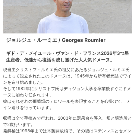
ジョルジュ・ルーミエ / Georges Roumier
ギド・デ・メイユール・ヴァン・ド・フランス2026年3つ星
生産者。低迷から復活を成し遂げた大人気ドメーヌ。
現当主クリストフ・ルミエ氏の祖父にあたるジョルジュ・ルミエ氏
によって設立されたこのドメーヌは、1945年から所有者元詰でワイ
ンを造り始めました。
そして1982年にクリストフ氏はディジョン大学を卒業後すぐにドメ
ーヌに加わり任されます。
彼はそれぞれの葡萄畑のテロワールを表現することを心掛けて、ワ
イン造りを行っています。
収穫は全て手摘みで行われ、2003年に選果台を導入、畑と醸造所と
で2度行います。
発酵桶は1998年までは木製開放桶で、その後はステンレスとセメン