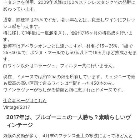
トタンクを併用、2009年以降は100％ステンレスタンクでの発酵に
変わっています。
通常、除梗率は75％ですが、暑い年などは、変更しワインにフレッ
シュ感を与えます。
樽に移して1年後に一度澱引きし、合計で16ヶ月の樽熟成を行いま
す。
新樽率はアペラシオンごとに違いますが、村名で15～25%、1級で
25~40％で、ボンヌ・マールでも50％以下で16ヵ月ほど熟成させま
す。
白ワイン以外はコラージュ、フィルター共に行いません。
現在、ドメーヌでは約12haの畑を所有しています。ミュジニーで最
も標高の高い区画で造るワインは年間たった450本のみ。
ワインラヴァーが欲しがる情熱と畑に恵まれたドメーヌです。
生産者ページはこちら
Vintage 2017
2017年は、ブルゴーニュの一人勝ち？素晴らしいヴ
ィンテージ
気候の変動が多く、4月末のフランス全土の寒波によってほどんと