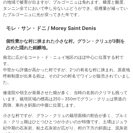
の地域で被害が出ますが、ブルゴーニュは免れます。糖度と酸度、
タンニン全てにおいて申し分ないぶどうができ、収穫量が減ってい
たブルゴーニュに光が戻ってきた年です。
モレ・サン・ドニ / Morey Saint Denis
個性豊かな村に挟まれた小さな村。グラン・クリュが3割を
占めた隠れた銘醸地。
南北に広がるコート・ド・ニュイ地区のほぼ中心に位置する村で
す。
中世から評価が高かった村ですが、2つの有名な村に挟まれ、原産地
呼称制度が出来る前は、その2つの村名でワインが販売されていまし
た。
修道院や領主が発展させた畑が多く、当時の名前のクリマも残って
います。栽培区域の標高は250～350mでグラン・クリュは県道の
西側、東向き斜面の中腹に位置します。
小さな村ですが、グラン・クリュの栽培面積の割合が多く、プルミ
エ・クリュ畑はひとつひとつが小さいのが特徴です。土壌はジュラ
紀中期の石灰岩、粘土石灰岩が広がり、村の下方の斜面は、泥灰岩