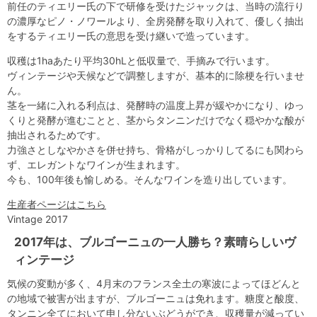
前任のティエリー氏の下で研修を受けたジャックは、当時の流行り
の濃厚なピノ・ノワールより、全房発酵を取り入れて、優しく抽出
をするティエリー氏の意思を受け継いで造っています。
収穫は1haあたり平均30hLと低収量で、手摘みで行います。
ヴィンテージや天候などで調整しますが、基本的に除梗を行いませ
ん。
茎を一緒に入れる利点は、発酵時の温度上昇が緩やかになり、ゆっ
くりと発酵が進むことと、茎からタンニンだけでなく穏やかな酸が
抽出されるためです。
力強さとしなやかさを併せ持ち、骨格がしっかりしてるにも関わら
ず、エレガントなワインが生まれます。
今も、100年後も愉しめる。そんなワインを造り出しています。
生産者ページはこちら
Vintage 2017
2017年は、ブルゴーニュの一人勝ち？素晴らしいヴ
ィンテージ
気候の変動が多く、4月末のフランス全土の寒波によってほどんと
の地域で被害が出ますが、ブルゴーニュは免れます。糖度と酸度、
タンニン全てにおいて申し分ないぶどうができ、収穫量が減ってい