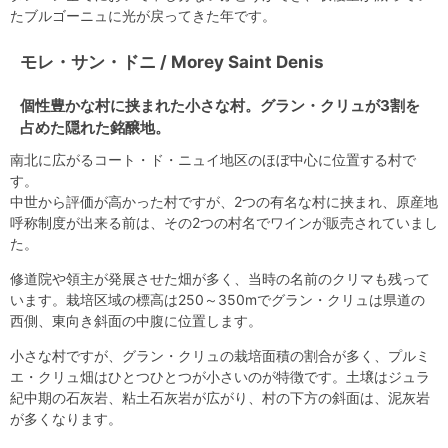
たブルゴーニュに光が戻ってきた年です。
モレ・サン・ドニ / Morey Saint Denis
個性豊かな村に挟まれた小さな村。グラン・クリュが3割を
占めた隠れた銘醸地。
南北に広がるコート・ド・ニュイ地区のほぼ中心に位置する村で
す。
中世から評価が高かった村ですが、2つの有名な村に挟まれ、原産地
呼称制度が出来る前は、その2つの村名でワインが販売されていまし
た。
修道院や領主が発展させた畑が多く、当時の名前のクリマも残って
います。栽培区域の標高は250～350mでグラン・クリュは県道の
西側、東向き斜面の中腹に位置します。
小さな村ですが、グラン・クリュの栽培面積の割合が多く、プルミ
エ・クリュ畑はひとつひとつが小さいのが特徴です。土壌はジュラ
紀中期の石灰岩、粘土石灰岩が広がり、村の下方の斜面は、泥灰岩
が多くなります。