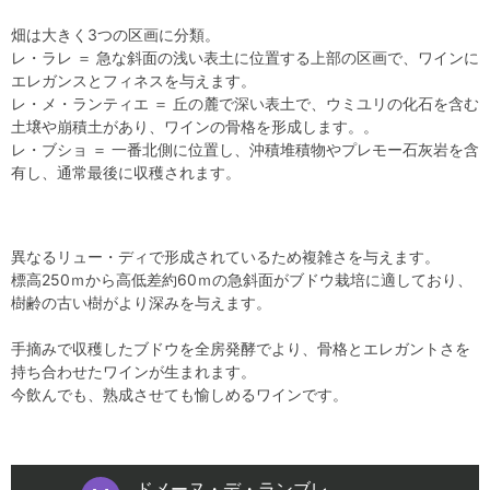
畑は大きく3つの区画に分類。
レ・ラレ ＝ 急な斜面の浅い表土に位置する上部の区画で、ワインに
エレガンスとフィネスを与えます。
レ・メ・ランティエ ＝ 丘の麓で深い表土で、ウミユリの化石を含む
土壌や崩積土があり、ワインの骨格を形成します。。
レ・ブショ ＝ 一番北側に位置し、沖積堆積物やプレモー石灰岩を含
有し、通常最後に収穫されます。
異なるリュー・ディで形成されているため複雑さを与えます。
標高250ｍから高低差約60ｍの急斜面がブドウ栽培に適しており、
樹齢の古い樹がより深みを与えます。
手摘みで収穫したブドウを全房発酵でより、骨格とエレガントさを
持ち合わせたワインが生まれます。
今飲んでも、熟成させても愉しめるワインです。