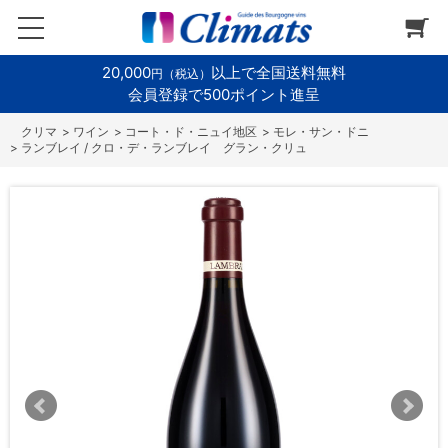
20,000
以上で全国送料無料
円（税込）
会員登録で500ポイント進呈
>
ワイン
>
コート・ド・ニュイ地区
>
モレ・サン・ドニ
>
ランブレイ / クロ・デ・ランブレイ グラン・クリュ