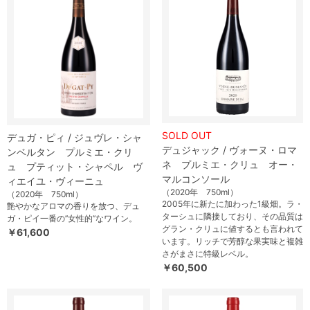
SOLD OUT
デュガ・ピィ / ジュヴレ・シャ
デュジャック / ヴォーヌ・ロマ
ンベルタン プルミエ・クリ
ネ プルミエ・クリュ オー・
ュ プティット・シャペル ヴ
マルコンソール
ィエイユ・ヴィーニュ
（2020年 750ml）
（2020年 750ml）
2005年に新たに加わった1級畑。ラ・
艶やかなアロマの香りを放つ、デュ
ターシュに隣接しており、その品質は
ガ・ピイ一番の’’女性的’’なワイン。
グラン・クリュに値するとも言われて
￥61,600
います。リッチで芳醇な果実味と複雑
さがまさに特級レベル。
￥60,500