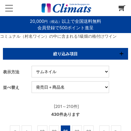
20,000
以上で全国送料無料
円（税込）
会員登録で500ポイント進呈
コミュナル（村名ワイン）の中に含まれる1級畑の格付けワイン
絞り込み項目
表示方法
並べ替え
[201～210件]
430
件あります