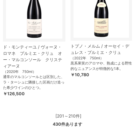
トプノ・メルム / オーセイ・デ
ド・モンティーユ / ヴォーヌ・
ュレス・プルミエ・クリュ
ロマネ プルミエ・クリュ オ
（2022年 750ml）
ー・マルコンソール クリステ
黒系果実のアロマや、熟成による野性
ィアーヌ
的なニュアンスが特徴的な1本。
（2020年 750ml）
￥10,780
通常のマルコンソールとは区別した、
ラ・ターシュに隣接した区画だけ造っ
た希少ワインのひとつ。
￥126,500
[201～210件]
430
件あります