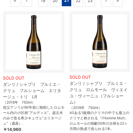
21
19
20
22
23
SOLD OUT
SOLD OUT
ダンリ / シャブリ プルミエ・
ダンリ / シャブリ プルミエ・
クリュ ロムモール ヴィエイ
クリュ フルショーム エリタ
ユ・ヴィーニュ（フルショー
ージュ・トリ LR
ム）
（2018年 750ml）
祖父アンリが90年前に植樹したロムモ
（2018年 750ml）
ール内の小区画“アルディエ”。超古木
40ある1級畑のクリマの中でも最上の
のみで造る希少キュヴェ“エリタージ
クリマと称される「I'Homme Mort」
ュ”（遺産）.
ロムモールの樹齢55年の古樹を22ヶ
月間の熟成で造られる1本。
￥14,960