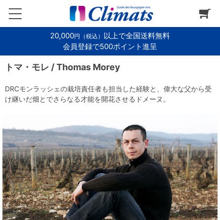
20,000
以上で全国送料無料
円（税込）
会員登録で500ポイント進呈
トマ・モレ / Thomas Morey
DRCモンラッシェの栽培責任者も担当した経験と、偉大な父から受
け継いだ畑とでさらなる才能を開花させるドメーヌ。