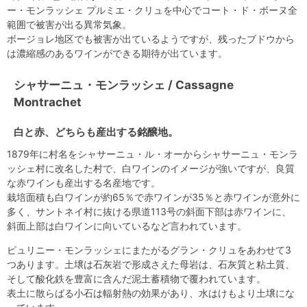
ー・モンラッシェ プルミエ・クリュを中心でコート・ド・ボーヌ全
範囲で被害が出る異常気象。
ボージョレ地区でも被害が出ているようですが、残ったブドウから
は濃縮感のあるワインができる期待が出ています。
シャサーニュ・モンラッシェ / Cassagne
Montrachet
白と赤、どちらも産出する銘醸地。
1879年に村名をシャサーニュ・ル・オーからシャサーニュ・モンラ
ッシェ村に改名した村で、白ワインのイメージが強いですが、良質
な赤ワインも産出する名産地です。
栽培面積も白ワインが約65％で赤ワインが35％と赤ワインが意外に
多く、サントネイ村に抜ける県道113号の斜面下部は赤ワインに、
斜面上部は白ワインに向いているなど言われています。
ピュリニー・モンラッシェにまたがるグラン・クリュをあわせて3
つあります。土壌は石灰岩で形成さえた母岩は、石灰質と粘土質、
そして酸化鉄を豊富に含んだ泥土蓄積物で覆われています。
表土に散らばる小石は輻射熱の効果があり、水はけもより土壌にな