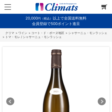
20,000
以上で全国送料無料
円（税込）
会員登録で500ポイント進呈
>
ワイン
>
コート・ド・ボーヌ地区
>
シャサーニュ・モンラッシェ
>
トマ・モレ / シャサーニュ・モンラッシェ