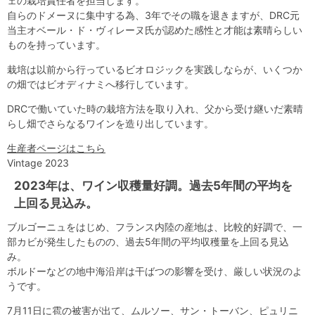
ェの栽培責任者を担当します。
自らのドメーヌに集中する為、3年でその職を退きますが、DRC元
当主オベール・ド・ヴィレーヌ氏が認めた感性と才能は素晴らしい
ものを持っています。
栽培は以前から行っているビオロジックを実践しならが、いくつか
の畑ではビオディナミへ移行しています。
DRCで働いていた時の栽培方法を取り入れ、父から受け継いだ素晴
らし畑でさらなるワインを造り出しています。
生産者ページはこちら
Vintage 2023
2023年は、ワイン収穫量好調。過去5年間の平均を
上回る見込み。
ブルゴーニュをはじめ、フランス内陸の産地は、比較的好調で、一
部カビが発生したものの、過去5年間の平均収穫量を上回る見込
み。
ボルドーなどの地中海沿岸は干ばつの影響を受け、厳しい状況のよ
うです。
7月11日に雹の被害が出て、ムルソー、サン・トーバン、ピュリニ