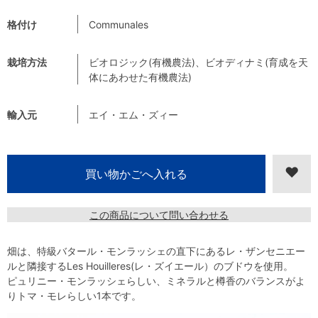
格付け
Communales
栽培方法
ビオロジック(有機農法)、ビオディナミ(育成を天
体にあわせた有機農法)
輸入元
エイ・エム・ズィー
この商品について問い合わせる
畑は、特級バタール・モンラッシェの直下にあるレ・ザンセニエー
ルと隣接するLes Houilleres(レ・ズイエール）のブドウを使用。
ピュリニー・モンラッシェらしい、ミネラルと樽香のバランスがよ
りトマ・モレらしい1本です。