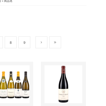
日＋商品名
8
9
次
最後