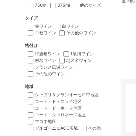
並べ替
750ml
375ml
他のサイズ
タイプ
赤ワイン
白ワイン
ロゼワイン
その他のワイン
格付け
特級畑ワイン
1級畑ワイン
村名ワイン
地区名ワイン
フランス広域ワイン
その他のワイン
地域
シャブリ＆グランオーセロワ地区
コート・ド・ニュイ地区
コート・ド・ボーヌ地区
コート・シャロネーズ地区
マコネ地区
ブルゴーニュAOC広域
その他