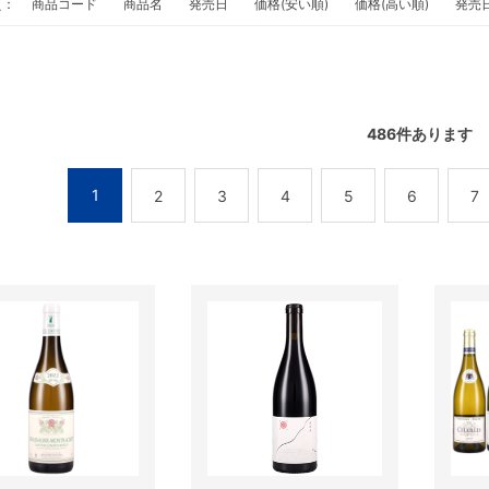
え：
商品コード
商品名
発売日
価格(安い順)
価格(高い順)
発売
486
件あります
1
2
3
4
5
6
7