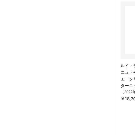
ルイ・
ニュ・
エ・ク
ターニ
（2022
￥18,7