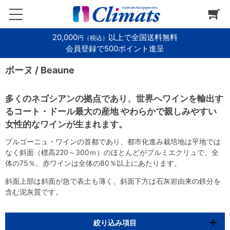
20,000
以上で全国送料無料
円（税込）
会員登録で500ポイント進呈
ボーヌ / Beaune
多くのネゴシアンの拠点であり、世界へワインを輸出す
るコート・ドール最大の産地 やわらかで親しみやすい
女性的なワインが生まれます。
ブルゴーニュ・ワインの首都であり、都市化進み栽培地は平地では
なく斜面（標高220～300ｍ）のほとんどがプルミエクリュで、全
体の75％、赤ワインは全体の80％以上にあたります。
斜面上部は斜面が急で表土も薄く、斜面下方は石灰岩由来の鉄分を
含む泥灰質です。
絞り込み項目