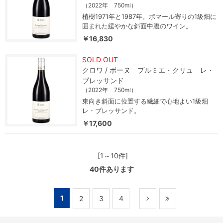
（2022年 750ml）
植樹1971年と1987年。ポマール寄りの1級畑に
囲まれた緩やかな斜面中腹のワイン。
￥16,830
SOLD OUT
クロワ / ボーヌ プルミエ・クリュ レ・
ブレッサンド
（2022年 750ml）
東向き斜面に位置する繊細で心地よい1級畑
レ・ブレッサンド。
￥17,600
[1～10件]
40
件あります
1
2
3
4