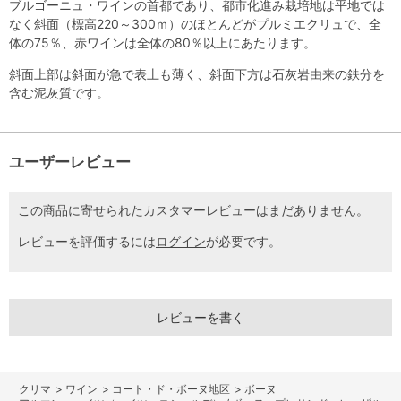
ブルゴーニュ・ワインの首都であり、都市化進み栽培地は平地では
なく斜面（標高220～300ｍ）のほとんどがプルミエクリュで、全
体の75％、赤ワインは全体の80％以上にあたります。
斜面上部は斜面が急で表土も薄く、斜面下方は石灰岩由来の鉄分を
含む泥灰質です。
ユーザーレビュー
この商品に寄せられたカスタマーレビューはまだありません。
レビューを評価するには
ログイン
が必要です。
レビューを書く
>
ワイン
>
コート・ド・ボーヌ地区
>
ボーヌ