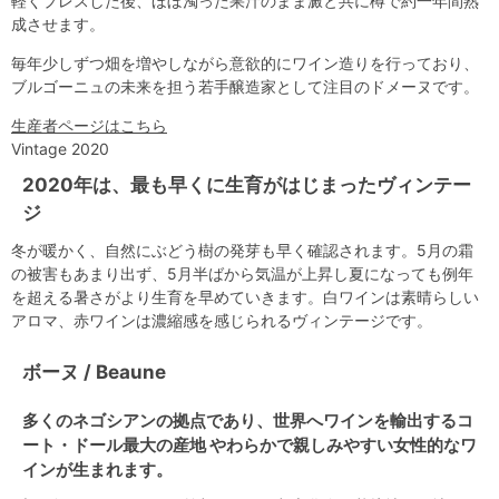
軽くプレスした後、ほぼ濁った果汁のまま澱と共に樽で約一年間熟
成させます。
毎年少しずつ畑を増やしながら意欲的にワイン造りを行っており、
ブルゴーニュの未来を担う若手醸造家として注目のドメーヌです。
生産者ページはこちら
Vintage 2020
2020年は、最も早くに生育がはじまったヴィンテー
ジ
冬が暖かく、自然にぶどう樹の発芽も早く確認されます。5月の霜
の被害もあまり出ず、5月半ばから気温が上昇し夏になっても例年
を超える暑さがより生育を早めていきます。白ワインは素晴らしい
アロマ、赤ワインは濃縮感を感じられるヴィンテージです。
ボーヌ / Beaune
多くのネゴシアンの拠点であり、世界へワインを輸出するコ
ート・ドール最大の産地 やわらかで親しみやすい女性的なワ
インが生まれます。