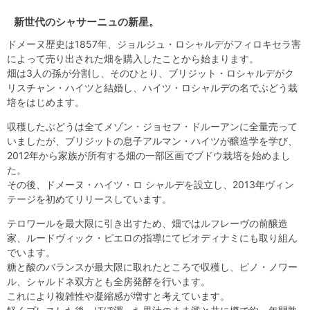
新世代のシャサーニュの新星。
ドメーヌ歴史は1857年、ジョルジュ・ロシャルデがフィロキセラ害
によって売り出された畑を購入したことから始まります。
畑は3人の孫が分割し、そのひとり、ブリジット・ロシャルデがク
リスチャン・ハイツと結婚し、ハイツ・ロシャルデの名でぶどう栽
培をはじめます。
収穫したぶどうは全てメゾン・ジョセフ・ドルーアンに全量売って
いましたが、ブリジットの息子アルマン・ハイツが醸造学を学び、
2012年から家族が所有する畑の一部区画でブドウ栽培を始めまし
た。
その後、ドメーヌ・ハイツ・ロ シャルデを設立し、2013年ヴィン
テージを初めてリリースしています。
テロワールを最大限に引き出すため、畑ではルフレーヴの前醸造
家、ルードヴィック・ピエロの指導にてビオディナミにも取り組ん
でいます。
糖と酸のバランスが最大限に取れたところで収穫し、ピノ・ノワー
ル、シャルドネ双方とも全房発酵を行います。
これにより複雑性や凝縮感が増すと考えています。