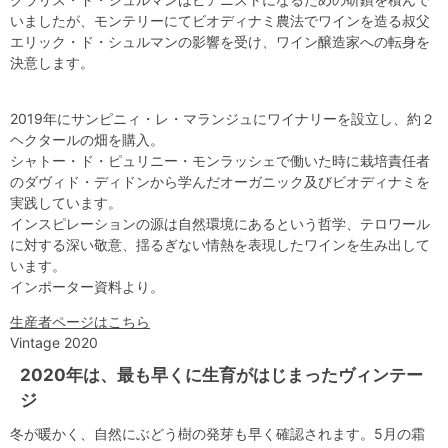
いましたが、モンテリーにてビオディナミ農法でワインを造る叔父
エリック・ド・シュルマンの影響を受け、ワイン醸造家への転身を
決意します。
2019年にサンピニィ・レ・マランジュにワイナリーを設立し、約２
ヘクタールの畑を購入。
シャトー・ド・ピュリニー・モンラッシェで働いた時に栽培責任者
のダヴィド・ディドンから学んだオーガニック及びビオディナミを
実践しています。
インスピレーションの源は自然環境にあるという哲学、テロワール
に対する深い敬意、揺るぎない情熱を表現したワインを生み出して
います。
インポーター資料より。
生産者ページはこちら
Vintage 2020
2020年は、最も早くに生育がはじまったヴィンテー
ジ
冬が暖かく、自然にぶどう樹の発芽も早く確認されます。5月の霜