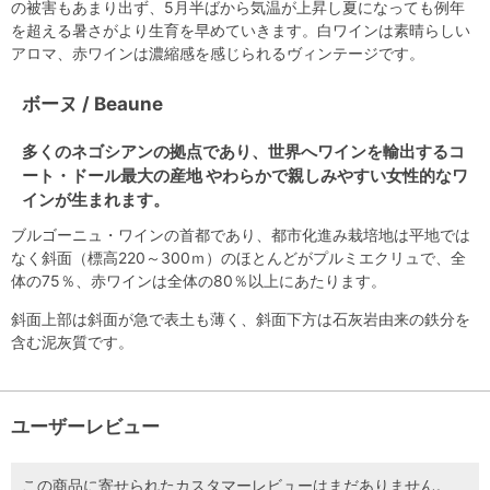
の被害もあまり出ず、5月半ばから気温が上昇し夏になっても例年
を超える暑さがより生育を早めていきます。白ワインは素晴らしい
アロマ、赤ワインは濃縮感を感じられるヴィンテージです。
ボーヌ / Beaune
多くのネゴシアンの拠点であり、世界へワインを輸出するコ
ート・ドール最大の産地 やわらかで親しみやすい女性的なワ
インが生まれます。
ブルゴーニュ・ワインの首都であり、都市化進み栽培地は平地では
なく斜面（標高220～300ｍ）のほとんどがプルミエクリュで、全
体の75％、赤ワインは全体の80％以上にあたります。
斜面上部は斜面が急で表土も薄く、斜面下方は石灰岩由来の鉄分を
含む泥灰質です。
ユーザーレビュー
この商品に寄せられたカスタマーレビューはまだありません。