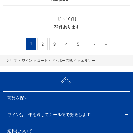
[1～10件]
72
件あります
1
2
3
4
5
>
ワイン
>
コート・ド・ボーヌ地区
>
ムルソー
商品を探す
ワインは１年を通してクール便で発送します
送料について