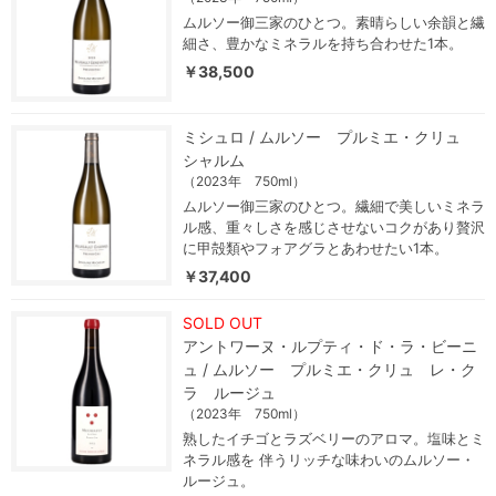
ムルソー御三家のひとつ。素晴らしい余韻と繊
細さ、豊かなミネラルを持ち合わせた1本。
￥38,500
ミシュロ / ムルソー プルミエ・クリュ
シャルム
（2023年 750ml）
ムルソー御三家のひとつ。繊細で美しいミネラ
ル感、重々しさを感じさせないコクがあり贅沢
に甲殻類やフォアグラとあわせたい1本。
￥37,400
SOLD OUT
アントワーヌ・ルプティ・ド・ラ・ビーニ
ュ / ムルソー プルミエ・クリュ レ・ク
ラ ルージュ
（2023年 750ml）
熟したイチゴとラズベリーのアロマ。塩味とミ
ネラル感を 伴うリッチな味わいのムルソー・
ルージュ。