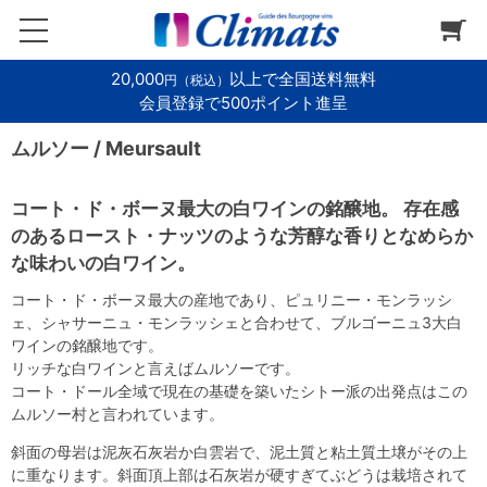
20,000
以上で全国送料無料
円（税込）
会員登録で500ポイント進呈
ムルソー / Meursault
コート・ド・ボーヌ最大の白ワインの銘醸地。 存在感
のあるロースト・ナッツのような芳醇な香りとなめらか
な味わいの白ワイン。
コート・ド・ボーヌ最大の産地であり、ピュリニー・モンラッシ
ェ、シャサーニュ・モンラッシェと合わせて、ブルゴーニュ3大白
ワインの銘醸地です。
リッチな白ワインと言えばムルソーです。
コート・ドール全域で現在の基礎を築いたシトー派の出発点はこの
ムルソー村と言われています。
斜面の母岩は泥灰石灰岩か白雲岩で、泥土質と粘土質土壌がその上
に重なります。斜面頂上部は石灰岩が硬すぎてぶどうは栽培されて