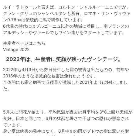
ルイ・ラトゥールと言えば、コルトン・シャルルマーニュですが、
グラン・クリュのシャンベルタンも所有、ロマネ・サン・ヴィヴァ
ン0.76haは伝統的に馬で耕作しています。
6代目の時代にはブルゴーニュ以外の地域に着目し、南フランスの
アルデッシュやヴァールでもワイン造りをスタートしています。
生産者ページはこちら
Vintage 2022
2022年は、生産者に笑顔が戻ったヴィンテージ。
2022年も4月3日から数日発生した霜の被害は出たものの、前年や
2016年のような壊滅的な被害は免れたようです。
全体的にも霜と病害で収穫量が激減した2021年よりは好転しまし
た。
5月末に開花が始まり、平均気温が過去の月平均を3℃上回り天候が
良好、日本と同じで、6月の猛烈な暑さで干ばつの恐れが懸念され
ています。
暑い夏は病害の発生はなく、8月中旬の雨がブドウの樹に潤いを耐