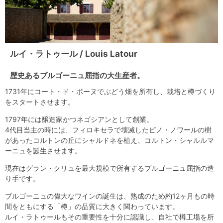
ルイ・ラトゥール / Louis Latour
歴史あるブルゴーニュ屈指の大生産者。
1731年にコート・ド・ボーヌでぶどう畑を所有し、栽培と樽づくり
をスタートさせます。
1797年には醸造家かつネゴシアンとして創業。
4代目当主の時には、フィロキセラで壊滅したピノ・ノワールの樹
があったコルトンの丘にシャルドネを植え、コルトン・シャルルマ
ーニュを誕生させます。
現在はグラン・クリュを最大規模で所有するブルゴーニュ屈指の造
り手です。
ブルゴーニュの偉大なワインの誕生は、熟成のため約12ヶ月もの時
間をともにする「樽」の品質に大きく関わっています。
ルイ・ラトゥールもその重要性を十分に認識し、自社で樽工場を所