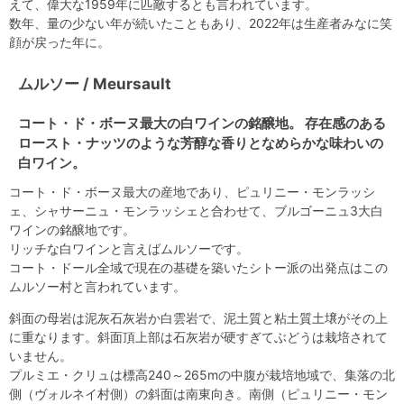
えて、偉大な1959年に匹敵するとも言われています。
数年、量の少ない年が続いたこともあり、2022年は生産者みなに笑
顔が戻った年に。
ムルソー / Meursault
コート・ド・ボーヌ最大の白ワインの銘醸地。 存在感のある
ロースト・ナッツのような芳醇な香りとなめらかな味わいの
白ワイン。
コート・ド・ボーヌ最大の産地であり、ピュリニー・モンラッシ
ェ、シャサーニュ・モンラッシェと合わせて、ブルゴーニュ3大白
ワインの銘醸地です。
リッチな白ワインと言えばムルソーです。
コート・ドール全域で現在の基礎を築いたシトー派の出発点はこの
ムルソー村と言われています。
斜面の母岩は泥灰石灰岩か白雲岩で、泥土質と粘土質土壌がその上
に重なります。斜面頂上部は石灰岩が硬すぎてぶどうは栽培されて
いません。
プルミエ・クリュは標高240～265mの中腹が栽培地域で、集落の北
側（ヴォルネイ村側）の斜面は南東向き。南側（ピュリニー・モン