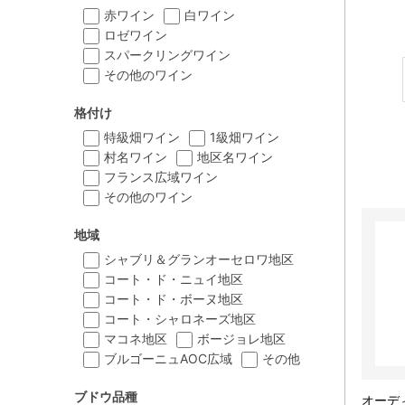
赤ワイン
白ワイン
ロゼワイン
スパークリングワイン
その他のワイン
格付け
特級畑ワイン
1級畑ワイン
村名ワイン
地区名ワイン
フランス広域ワイン
その他のワイン
地域
シャブリ＆グランオーセロワ地区
コート・ド・ニュイ地区
コート・ド・ボーヌ地区
コート・シャロネーズ地区
マコネ地区
ボージョレ地区
ブルゴーニュAOC広域
その他
ブドウ品種
オーデ