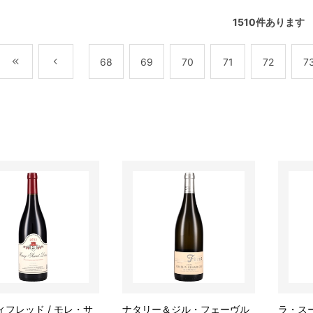
1510
件あります
最初
前
68
69
70
71
72
7
ィフレッド / モレ・サ
ナタリー＆ジル・フェーヴル
ラ・スー