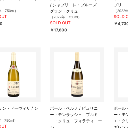
ニ
/ シャブリ レ・プルーズ
ブリ
年 750ml）
グラン・クリュ
（2022
OUT
SOLD 
（2022年 750ml）
SOLD OUT
70
￥4,73
￥17,600
サン・ドーヴィサ / シ
ポール・ペルノ / ピュリニ
ポール・
ー・モンラッシェ プルミ
ー・モ
年 750ml）
エ・クリュ フォラティエー
エ・ク
OUT
ル
ガレン