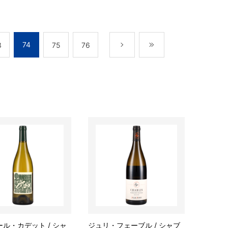
74
3
75
76
次
最後
ル・カデット / シャ
ジュリ・フェーブル / シャブ