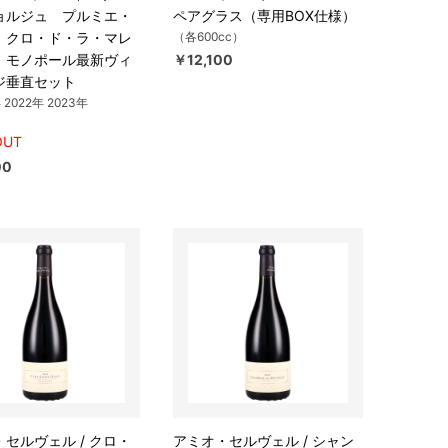
ョルジュ プルミエ・
ペアグラス（専用BOX仕様）
 クロ・ド・ラ・マレ
（各600cc）
 モノポール最新ヴィ
￥12,100
ジ垂直セット
 2022年 2023年
OUT
00
セルヴェル / クロ・
アミオ・セルヴェル / シャン