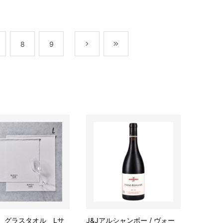
8
9
次
最後
Y. グラスタオル Lサ
J&Jアルシャンボー / ヴォー