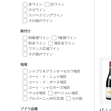
赤ワイン
白ワイン
ロゼワイン
スパークリングワイン
その他のワイン
格付け
特級畑ワイン
1級畑ワイン
村名ワイン
地区名ワイン
フランス広域ワイン
その他のワイン
地域
シャブリ＆グランオーセロワ地区
コート・ド・ニュイ地区
コート・ド・ボーヌ地区
コート・シャロネーズ地区
マコネ地区
ボージョレ地区
ブルゴーニュAOC広域
その他
ブドウ品種
J.F.