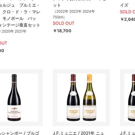
ョルジュ プルミエ・
ット
イズ
 クロ・ド・ラ・マレ
（2022年 2023年 2024年
SOLD 
750ml）
 モノポール バッ
￥2,64
SOLD OUT
ィンテージ垂直セット
￥18,700
年 2020年 2021年
OUT
00
ルシャンボー / ブルゴ
J.F.ミュニエ / 2021年 ニュ
J.F.