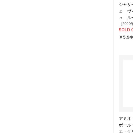
シャサ
ェ ヴ
ュ ル
（2020
SOLD 
￥5,94
アミオ
ボール
エ・ク