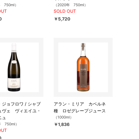
年 750ml）
（2020年 750ml）
OUT
SOLD OUT
0
￥5,720
ジョフロワ / シャブ
アラン・ミリア カベルネ
ュヴェ ヴィエイユ・
種 ロゼグレープジュース
ニュ
（1000ml）
年 750ml）
￥1,836
OUT
0