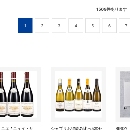
1509
件あります
1
2
3
4
5
6
7
ミュニエ / ニュイ・サ
シャブリお得飲み比べ5本セ
BIRD