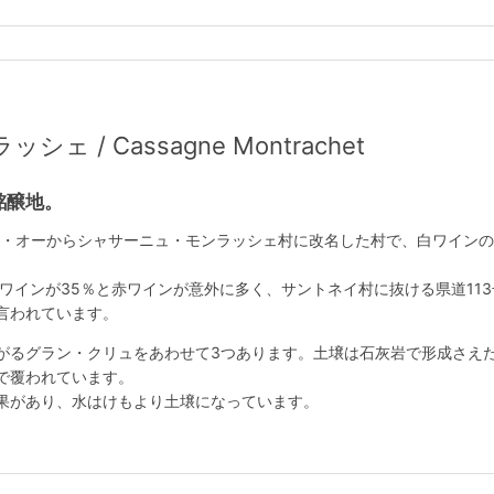
 / Cassagne Montrachet
銘醸地。
・ル・オーからシャサーニュ・モンラッシェ村に改名した村で、白ワイン
ワインが35％と赤ワインが意外に多く、サントネイ村に抜ける県道11
言われています。
がるグラン・クリュをあわせて3つあります。土壌は石灰岩で形成さえ
で覆われています。
果があり、水はけもより土壌になっています。