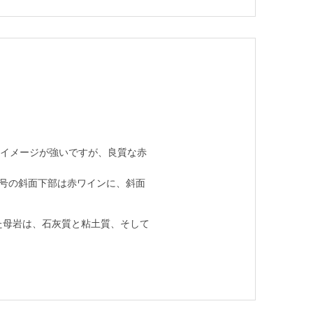
のイメージが強いですが、良質な赤
3号の斜面下部は赤ワインに、斜面
た母岩は、石灰質と粘土質、そして