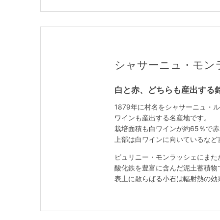
シャサーニュ・モンラッシェ
白と赤、どちらも産出する
1879年に村名をシャサーニュ
ワインも産出する名産地です。
栽培面積も白ワインが約65％で赤
上部は白ワインに向いているなど
ピュリニー・モンラッシェにまた
酸化鉄を豊富に含んだ泥土蓄積物
表土に散らばる小石は輻射熱の効