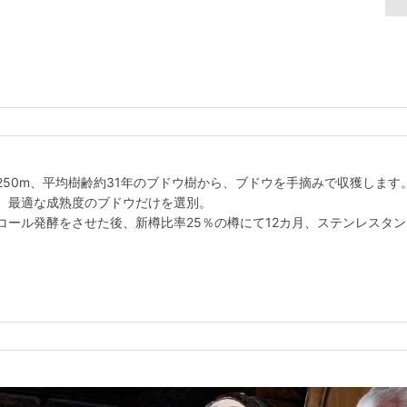
0～250m、平均樹齢約31年のブドウ樹から、ブドウを手摘みで収獲します
、最適な成熟度のブドウだけを選別。
コール発酵をさせた後、新樽比率25％の樽にて12カ月、ステンレスタ