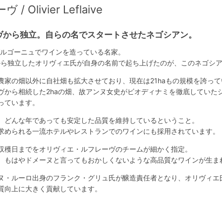
livier Leflaive
ヴから独立。自らの名でスタートさせたネゴシアン。
ブルゴーニュでワインを造っている名家。
ヴから独立したオリヴィエ氏が自身の名前で起ち上げたのが、このネゴシ
農家の畑以外に自社畑も拡大させており、現在は21haもの規模を誇って
ヴから相続した2haの畑、故アンヌ女史がビオディナミを徹底していた
っています。
、どんな年であっても安定した品質を維持しているということ。
求められる一流ホテルやレストランでのワインにも採用されています。
収穫日までをオリヴィエ・ルフレーヴのチームが細かく指定。
、もはやドメーヌと言ってもおかしくないような高品質なワインが生ま
ヌ・ルーロ出身のフランク・グリュ氏が醸造責任者となり、オリヴィエ
質向上に大きく貢献しています。