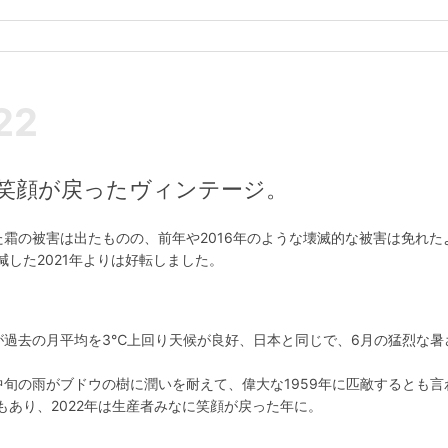
22
に笑顔が戻ったヴィンテージ。
した霜の被害は出たものの、前年や2016年のような壊滅的な被害は免れた
した2021年よりは好転しました。
が過去の月平均を3℃上回り天候が良好、日本と同じで、6月の猛烈な暑
中旬の雨がブドウの樹に潤いを耐えて、偉大な1959年に匹敵するとも言
あり、2022年は生産者みなに笑顔が戻った年に。