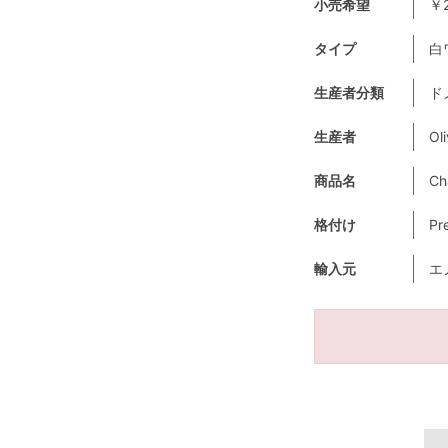
小売希望
￥2
タイプ
白
生産者分類
ド
生産者
Oli
商品名
Ch
格付け
Pr
輸入元
エ