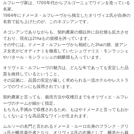
ルフレーヴ家は、1700年代からブルゴーニュでワインを造っている
名家。
1984年にドメーヌ・ルフレーヴから独立したオリヴィエ氏が自身の
名前で起ち上げたのが、このネゴシアンです。
ネゴシアンでありながらも、契約農家の畑以外に自社畑も拡大させ
ており、現在は21haもの規模を誇っています。
その中には、ドメーヌ・ルフレーヴから相続した2haの畑、故アン
ヌ女史がビオディナミを徹底していたシュヴァリエ・モンラッシェ
やバタール・モンラッシェの銘醸畑も入っています。
オリヴィエ・ルフレーヴの魅力は、どんな年であっても安定した品
質を維持しているということ。
その証拠に、品質の安定が厳しく求められる一流ホテルやレストラ
ンでのワインにも採用されています。
契約農家と言っても、栽培方法や収穫日までをオリヴィエ・ルフレ
ーヴのチームが細かく指定。
もちろん手摘みで収穫されるため、もはやドメーヌと言ってもおか
しくないような高品質なワインが生まれます。
ムルソーの名門と言われるドメーヌ・ルーロ出身のフランク・グリ
ュ氏が醸造責任者となり、オリヴィエ氏の右腕として、醸造から栽