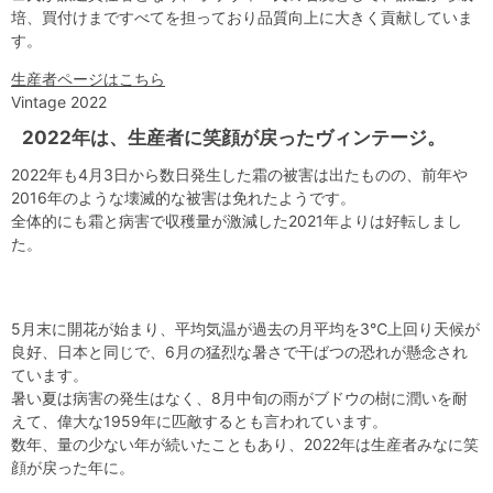
培、買付けまですべてを担っており品質向上に大きく貢献していま
す。
生産者ページはこちら
Vintage 2022
2022年は、生産者に笑顔が戻ったヴィンテージ。
2022年も4月3日から数日発生した霜の被害は出たものの、前年や
2016年のような壊滅的な被害は免れたようです。
全体的にも霜と病害で収穫量が激減した2021年よりは好転しまし
た。
5月末に開花が始まり、平均気温が過去の月平均を3℃上回り天候が
良好、日本と同じで、6月の猛烈な暑さで干ばつの恐れが懸念され
ています。
暑い夏は病害の発生はなく、8月中旬の雨がブドウの樹に潤いを耐
えて、偉大な1959年に匹敵するとも言われています。
数年、量の少ない年が続いたこともあり、2022年は生産者みなに笑
顔が戻った年に。