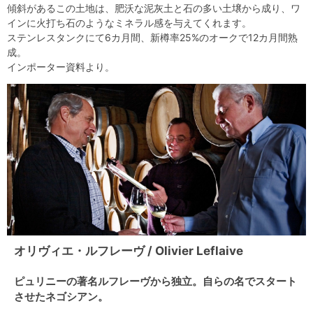
傾斜があるこの土地は、肥沃な泥灰土と石の多い土壌から成り、ワ
インに火打ち石のようなミネラル感を与えてくれます。
ステンレスタンクにて6カ月間、新樽率25%のオークで12カ月間熟
成。
インポーター資料より。
オリヴィエ・ルフレーヴ / Olivier Leflaive
ピュリニーの著名ルフレーヴから独立。自らの名でスタート
させたネゴシアン。