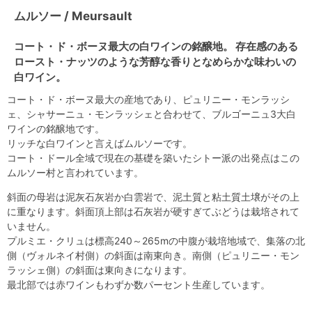
ムルソー / Meursault
コート・ド・ボーヌ最大の白ワインの銘醸地。 存在感のある
ロースト・ナッツのような芳醇な香りとなめらかな味わいの
白ワイン。
コート・ド・ボーヌ最大の産地であり、ピュリニー・モンラッシ
ェ、シャサーニュ・モンラッシェと合わせて、ブルゴーニュ3大白
ワインの銘醸地です。
リッチな白ワインと言えばムルソーです。
コート・ドール全域で現在の基礎を築いたシトー派の出発点はこの
ムルソー村と言われています。
斜面の母岩は泥灰石灰岩か白雲岩で、泥土質と粘土質土壌がその上
に重なります。斜面頂上部は石灰岩が硬すぎてぶどうは栽培されて
いません。
プルミエ・クリュは標高240～265mの中腹が栽培地域で、集落の北
側（ヴォルネイ村側）の斜面は南東向き。南側（ピュリニー・モン
ラッシェ側）の斜面は東向きになります。
最北部では赤ワインもわずか数パーセント生産しています。