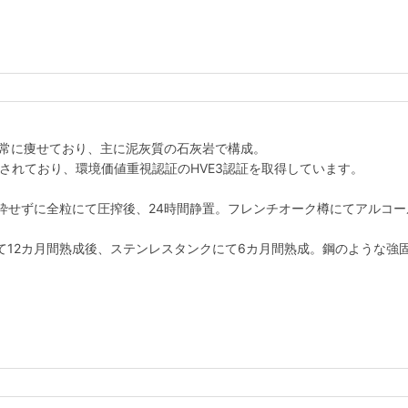
非常に痩せており、主に泥灰質の石灰岩で構成。
培されており、環境価値重視認証のHVE3認証を取得しています。
砕せずに全粒にて圧搾後、24時間静置。フレンチオーク樽にてアルコ
にて12カ月間熟成後、ステンレスタンクにて6カ月間熟成。鋼のような強