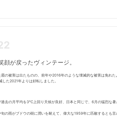
22
に笑顔が戻ったヴィンテージ。
した霜の被害は出たものの、前年や2016年のような壊滅的な被害は免れた
した2021年よりは好転しました。
が過去の月平均を3℃上回り天候が良好、日本と同じで、6月の猛烈な暑
中旬の雨がブドウの樹に潤いを耐えて、偉大な1959年に匹敵するとも言