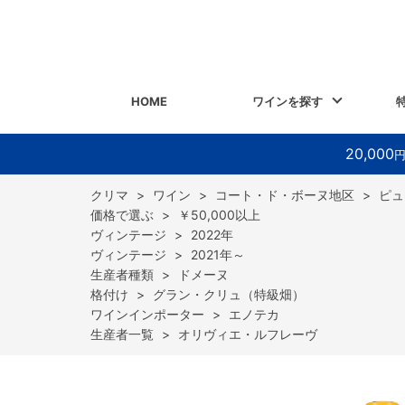
HOME
ワインを探す
20,000
>
ワイン
>
コート・ド・ボーヌ地区
>
ピュ
>
￥50,000以上
>
2022年
>
2021年～
>
ドメーヌ
>
グラン・クリュ（特級畑）
>
エノテカ
>
オリヴィエ・ルフレーヴ