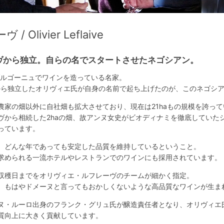
livier Leflaive
ヴから独立。自らの名でスタートさせたネゴシアン。
ブルゴーニュでワインを造っている名家。
ヴから独立したオリヴィエ氏が自身の名前で起ち上げたのが、このネゴシ
農家の畑以外に自社畑も拡大させており、現在は21haもの規模を誇って
ヴから相続した2haの畑、故アンヌ女史がビオディナミを徹底していた
っています。
、どんな年であっても安定した品質を維持しているということ。
求められる一流ホテルやレストランでのワインにも採用されています。
収穫日までをオリヴィエ・ルフレーヴのチームが細かく指定。
、もはやドメーヌと言ってもおかしくないような高品質なワインが生ま
ヌ・ルーロ出身のフランク・グリュ氏が醸造責任者となり、オリヴィエ
質向上に大きく貢献しています。