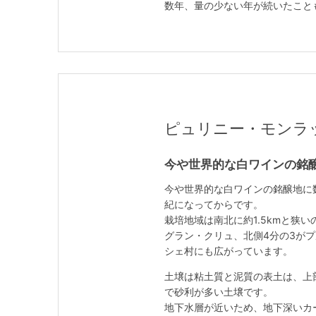
数年、量の少ない年が続いたことも
ピュリニー・モンラッシェ /
今や世界的な白ワインの銘
今や世界的な白ワインの銘醸地に
紀になってからです。
栽培地域は南北に約1.5kmと狭
グラン・クリュ、北側4分の3が
シェ村にも広がっています。
土壌は粘土質と泥質の表土は、上
で砂利が多い土壌です。
地下水層が近いため、地下深いカ