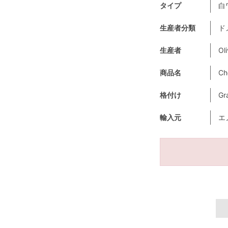
タイプ
白
生産者分類
ド
生産者
Oli
商品名
Ch
格付け
Gr
輸入元
エ