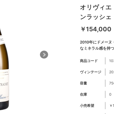
オリヴィエ
ンラッシェ
￥154,000
2010年にドメー
なミネラル感を持
商品コード
10
ヴィンテージ
20
容量
75
在庫
0
小売希望
￥1