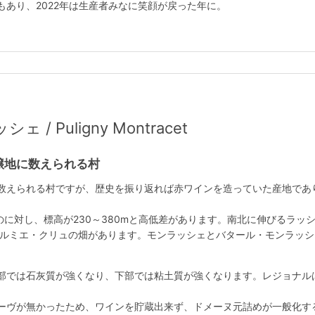
あり、2022年は生産者みなに笑顔が戻った年に。
 Puligny Montracet
醸地に数えられる村
数えられる村ですが、歴史を振り返れば赤ワインを造っていた産地であり
いのに対し、標高が230～380mと高低差があります。南北に伸びるラッ
プルミエ・クリュの畑があります。モンラッシェとバタール・モンラッ
部では石灰質が強くなり、下部では粘土質が強くなります。レジョナル
ーヴが無かったため、ワインを貯蔵出来ず、ドメーヌ元詰めが一般化す