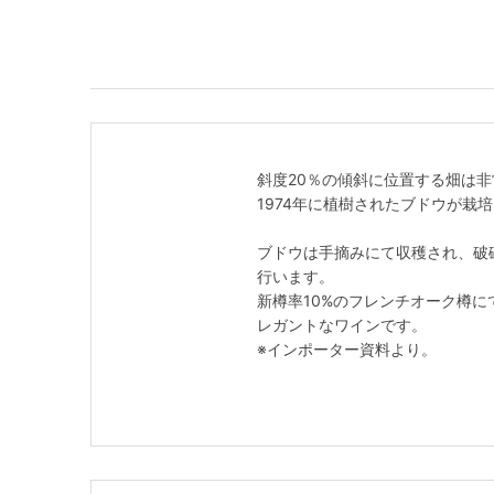
斜度20％の傾斜に位置する畑は
1974年に植樹されたブドウが栽
ブドウは手摘みにて収穫され、破
行います。
新樽率10%のフレンチオーク樽
レガントなワインです。
※インポーター資料より。