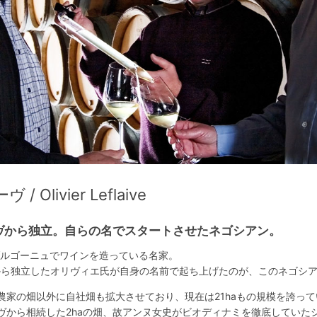
livier Leflaive
ヴから独立。自らの名でスタートさせたネゴシアン。
ブルゴーニュでワインを造っている名家。
ヴから独立したオリヴィエ氏が自身の名前で起ち上げたのが、このネゴシ
農家の畑以外に自社畑も拡大させており、現在は21haもの規模を誇って
ヴから相続した2haの畑、故アンヌ女史がビオディナミを徹底していた