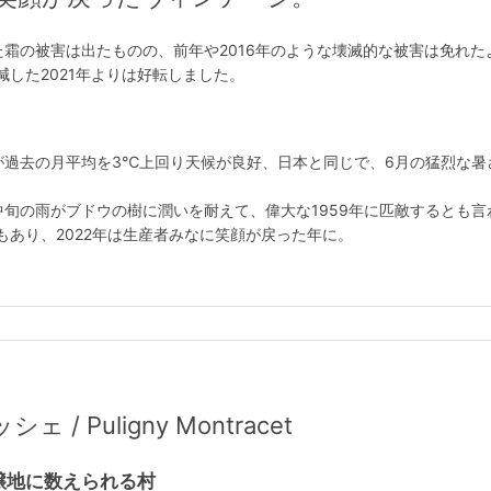
した霜の被害は出たものの、前年や2016年のような壊滅的な被害は免れた
した2021年よりは好転しました。
が過去の月平均を3℃上回り天候が良好、日本と同じで、6月の猛烈な暑
中旬の雨がブドウの樹に潤いを耐えて、偉大な1959年に匹敵するとも言
あり、2022年は生産者みなに笑顔が戻った年に。
 Puligny Montracet
醸地に数えられる村