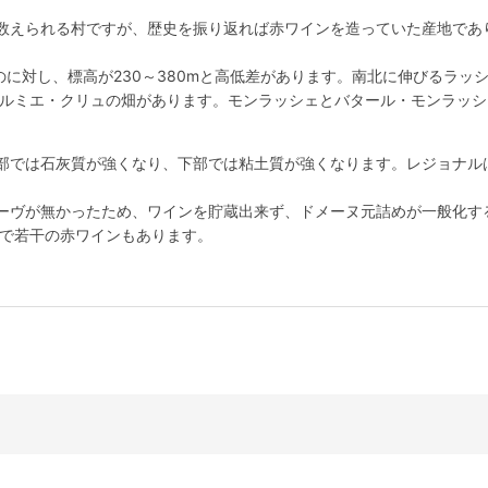
数えられる村ですが、歴史を振り返れば赤ワインを造っていた産地であり
いのに対し、標高が230～380mと高低差があります。南北に伸びるラッ
プルミエ・クリュの畑があります。モンラッシェとバタール・モンラッ
部では石灰質が強くなり、下部では粘土質が強くなります。レジョナル
ーヴが無かったため、ワインを貯蔵出来ず、ドメーヌ元詰めが一般化す
％で若干の赤ワインもあります。