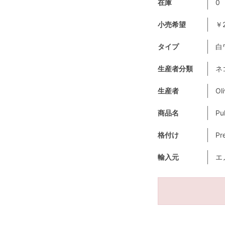
在庫
0
小売希望
￥2
タイプ
白
生産者分類
ネ
生産者
Oli
商品名
Pu
格付け
Pr
輸入元
エ