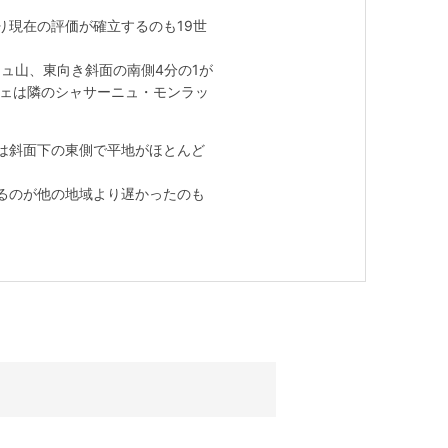
現在の評価が確立するのも19世
シュ山、東向き斜面の南側4分の1が
シェは隣のシャサーニュ・モンラッ
は斜面下の東側で平地がほとんど
るのが他の地域より遅かったのも