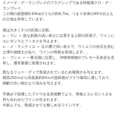
ドメーヌ・デ・ランブレイのフラグシップである特級畑クロ・デ・
ランブレイ。
この畑の総面積8.84haのうちの約8.7ha、つまり全体の99％以上も
の土地を所有しています。
畑は大きく3つの区画に分類。
レ・ラレ ＝ 急な斜面の浅い表土に位置する上部の区画で、ワインに
エレガンスとフィネスを与えます。
レ・メ・ランティエ ＝ 丘の麓で深い表土で、ウミユリの化石を含む
土壌や崩積土があり、ワインの骨格を形成します。。
レ・ブショ ＝ 一番北側に位置し、沖積堆積物やプレモー石灰岩を含
有し、通常最後に収穫されます。
異なるリュー・ディで形成されているため複雑さを与えます。
標高250ｍから高低差約60ｍの急斜面がブドウ栽培に適しており、
樹齢の古い樹がより深みを与えます。
手摘みで収穫したブドウを全房発酵でより、骨格とエレガントさを
持ち合わせたワインが生まれます。
今飲んでも、熟成させても愉しめるワインです。