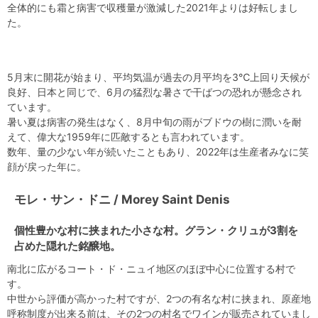
全体的にも霜と病害で収穫量が激減した2021年よりは好転しまし
た。
5月末に開花が始まり、平均気温が過去の月平均を3℃上回り天候が
良好、日本と同じで、6月の猛烈な暑さで干ばつの恐れが懸念され
ています。
暑い夏は病害の発生はなく、8月中旬の雨がブドウの樹に潤いを耐
えて、偉大な1959年に匹敵するとも言われています。
数年、量の少ない年が続いたこともあり、2022年は生産者みなに笑
顔が戻った年に。
モレ・サン・ドニ / Morey Saint Denis
個性豊かな村に挟まれた小さな村。グラン・クリュが3割を
占めた隠れた銘醸地。
南北に広がるコート・ド・ニュイ地区のほぼ中心に位置する村で
す。
中世から評価が高かった村ですが、2つの有名な村に挟まれ、原産地
呼称制度が出来る前は、その2つの村名でワインが販売されていまし