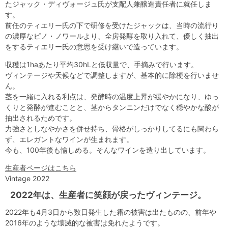
たジャック・ディヴォージュ氏が支配人兼醸造責任者に就任しま
す。
前任のティエリー氏の下で研修を受けたジャックは、当時の流行り
の濃厚なピノ・ノワールより、全房発酵を取り入れて、優しく抽出
をするティエリー氏の意思を受け継いで造っています。
収穫は1haあたり平均30hLと低収量で、手摘みで行います。
ヴィンテージや天候などで調整しますが、基本的に除梗を行いませ
ん。
茎を一緒に入れる利点は、発酵時の温度上昇が緩やかになり、ゆっ
くりと発酵が進むことと、茎からタンニンだけでなく穏やかな酸が
抽出されるためです。
力強さとしなやかさを併せ持ち、骨格がしっかりしてるにも関わら
ず、エレガントなワインが生まれます。
今も、100年後も愉しめる。そんなワインを造り出しています。
生産者ページはこちら
Vintage 2022
2022年は、生産者に笑顔が戻ったヴィンテージ。
2022年も4月3日から数日発生した霜の被害は出たものの、前年や
2016年のような壊滅的な被害は免れたようです。