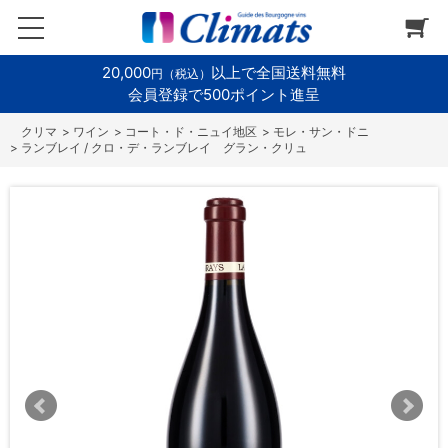
20,000
以上で全国送料無料
円（税込）
会員登録で500ポイント進呈
>
ワイン
>
コート・ド・ニュイ地区
>
モレ・サン・ドニ
>
ランブレイ / クロ・デ・ランブレイ グラン・クリュ