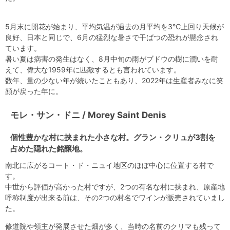
5月末に開花が始まり、平均気温が過去の月平均を3℃上回り天候が
良好、日本と同じで、6月の猛烈な暑さで干ばつの恐れが懸念され
ています。
暑い夏は病害の発生はなく、8月中旬の雨がブドウの樹に潤いを耐
えて、偉大な1959年に匹敵するとも言われています。
数年、量の少ない年が続いたこともあり、2022年は生産者みなに笑
顔が戻った年に。
モレ・サン・ドニ / Morey Saint Denis
個性豊かな村に挟まれた小さな村。グラン・クリュが3割を
占めた隠れた銘醸地。
南北に広がるコート・ド・ニュイ地区のほぼ中心に位置する村で
す。
中世から評価が高かった村ですが、2つの有名な村に挟まれ、原産地
呼称制度が出来る前は、その2つの村名でワインが販売されていまし
た。
修道院や領主が発展させた畑が多く、当時の名前のクリマも残って