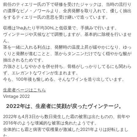
前任のティエリー氏の下で研修を受けたジャックは、当時の流行り
の濃厚なピノ・ノワールより、全房発酵を取り入れて、優しく抽出
をするティエリー氏の意思を受け継いで造っています。
収穫は1haあたり平均30hLと低収量で、手摘みで行います。
ヴィンテージや天候などで調整しますが、基本的に除梗を行いませ
ん。
茎を一緒に入れる利点は、発酵時の温度上昇が緩やかになり、ゆっ
くりと発酵が進むことと、茎からタンニンだけでなく穏やかな酸が
抽出されるためです。
力強さとしなやかさを併せ持ち、骨格がしっかりしてるにも関わら
ず、エレガントなワインが生まれます。
今も、100年後も愉しめる。そんなワインを造り出しています。
生産者ページはこちら
Vintage 2022
2022年は、生産者に笑顔が戻ったヴィンテージ。
2022年も4月3日から数日発生した霜の被害は出たものの、前年や
2016年のような壊滅的な被害は免れたようです。
全体的にも霜と病害で収穫量が激減した2021年よりは好転しまし
た。