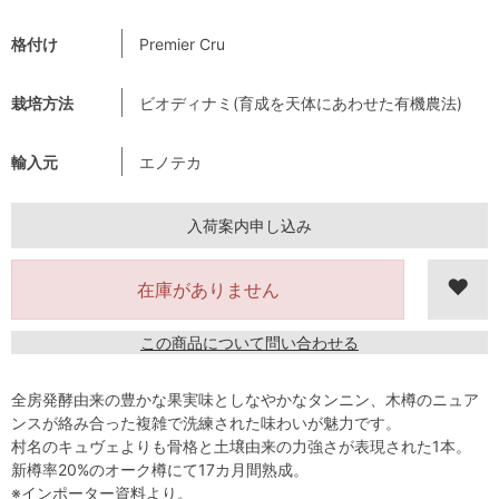
格付け
Premier Cru
栽培方法
ビオディナミ(育成を天体にあわせた有機農法)
輸入元
エノテカ
入荷案内申し込み
在庫がありません
この商品について問い合わせる
全房発酵由来の豊かな果実味としなやかなタンニン、木樽のニュア
ンスが絡み合った複雑で洗練された味わいが魅力です。
村名のキュヴェよりも骨格と土壌由来の力強さが表現された1本。
新樽率20%のオーク樽にて17カ月間熟成。
※インポーター資料より。