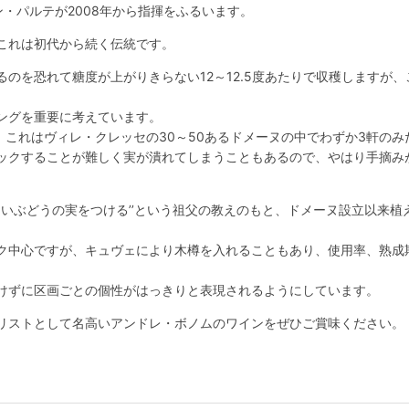
・パルテが2008年から指揮をふるいます。
これは初代から続く伝統です。
のを恐れて糖度が上がりきらない12～12.5度あたりで収穫しますが、こ
ングを重要に考えています。
、これはヴィレ・クレッセの30～50あるドメーヌの中でわずか3軒のみ
ックすることが難しく実が潰れてしまうこともあるので、やはり手摘み
よいぶどうの実をつける’’という祖父の教えのもと、ドメーヌ設立以来
ク中心ですが、キュヴェにより木樽を入れることもあり、使用率、熟成
けずに区画ごとの個性がはっきりと表現されるようにしています。
リストとして名高いアンドレ・ボノムのワインをぜひご賞味ください。