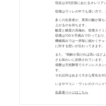
現在は3代目孫にあたるオレリアン
収穫はヴィレの中でも遅い方で、
多くの生産者が、果実の酸が落ちる
上がるのを待ちます。
酸度と糖度の見極め、収穫タイミ
収穫は100％手摘みで行っており
機械摘みでは一房毎に細かくチェ
に対する想いが伝わってきます。
また、’’樹齢が高ければ高いほど
さも味わいに反映されています。
発酵は天然酵母でステンレスタン
す。
それ以外はあまり大きな変化を付
いまやマコン・ヴィレのスペシャ
生産者ページはこちら