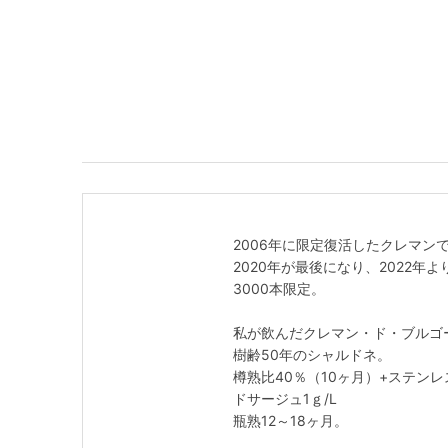
2006年に限定復活したクレマ
2020年が最後になり、2022年よりBrut
3000本限定。
私が飲んだクレマン・ド・ブルゴー
樹齢50年のシャルドネ。
樽熟比40％（10ヶ月）+ステン
ドサージュ1ｇ/L
瓶熟12～18ヶ月。