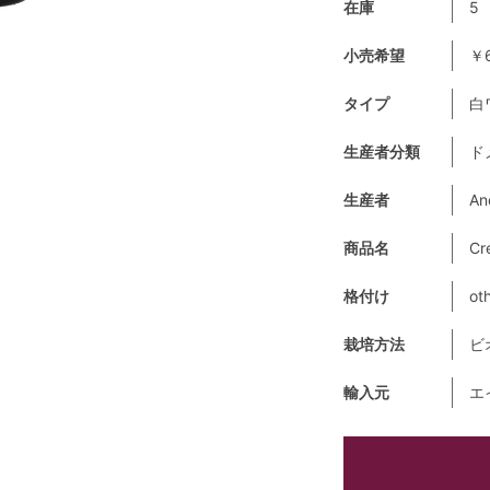
在庫
5
小売希望
￥6
タイプ
白
生産者分類
ド
生産者
An
商品名
Cr
格付け
ot
栽培方法
ビ
輸入元
エ