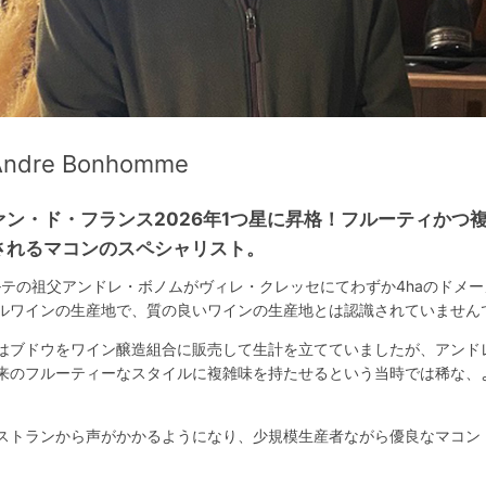
dre Bonhomme
ン・ド・フランス2026年1つ星に昇格！フルーティかつ
されるマコンのスペシャリスト。
ルテの祖父アンドレ・ボノムがヴィレ・クレッセにてわずか4haのドメ
ルワインの生産地で、質の良いワインの生産地とは認識されていません
はブドウをワイン醸造組合に販売して生計を立てていましたが、アンド
来のフルーティーなスタイルに複雑味を持たせるという当時では稀な、
ストランから声がかかるようになり、少規模生産者ながら優良なマコン