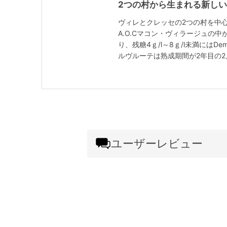
2つの村から生まれる新し
ヴィレとクレッセの2つの村を中
A.O.Cマコン・ヴィラージュの中
り、残糖4ｇ/l～8ｇ/l未満にはDe
ルヴルーテは熟成期間が2年目の
ユーザーレビュー