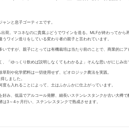
ジャンと息子ゴーティエです。
ら出荷。マコネなのに貴腐ぶどうでワインを造る。MLFが終わってから
違うワイン造りをしている変わり者の親子と言われています。
多いですが、親子にとっては有機栽培は当たり前のことで、商業的にア
く、「ゆっくり飲めば説明しなくてもわかるよ」そんな思いがにじみ出
除草剤や化学肥料は一切使用せず、ビオロジック農法を実践。
取得しました。
何度も入れることによって、土はふかふかに仕上がっています。
を好み、低温でアルコール発酵、細長いステンレスタンクか古い大樽で
酵は3～4ヶ月行い、ステンレスタンクで熟成させます。