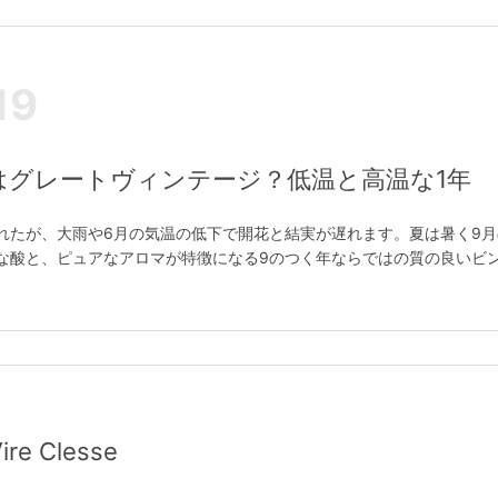
19
年はグレートヴィンテージ？低温と高温な1年
れたが、大雨や6月の気温の低下で開花と結実が遅れます。夏は暑く9
な酸と、ピュアなアロマが特徴になる9のつく年ならではの質の良いビ
e Clesse