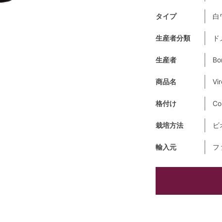
タイプ
白
生産者分類
ド
生産者
Bo
商品名
Vi
格付け
Co
栽培方法
ビ
輸入元
フ