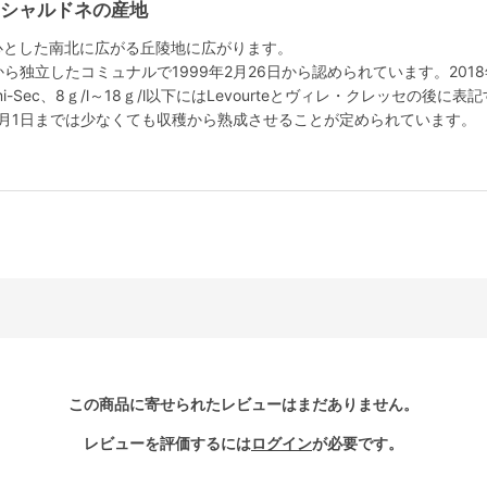
いシャルドネの産地
心とした南北に広がる丘陵地に広がります。
から独立したコミュナルで1999年2月26日から認められています。201
mi-Sec、8ｇ/l～18ｇ/l以下にはLevourteとヴィレ・クレッセの
2月1日までは少なくても収穫から熟成させることが定められています。
この商品に寄せられたレビューはまだありません。
レビューを評価するには
ログイン
が必要です。