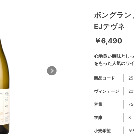
ボングラン
EJテヴネ
￥6,490
心地良い酸味とし
をもった人気のワ
商品コード
25
ヴィンテージ
20
容量
75
在庫
8
小売希望
￥8