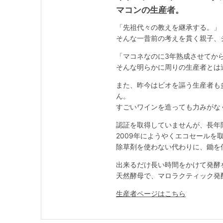
マコンの生産者。
「先祖代々の教えを継承する。」
そんな一昔前の考えを貫く親子、
「マコネなのに3年熟成させてか
そんな明らかに周りの生産者とは
また、昨今はビオを謳う生産者も
ん。
すごいワインを造っても力みがな
認証を取得していませんが、長年
2009年にようやくエコセールを
除草剤を使わない代わりに、鋤を
出来るだけ長い時間をかけて発酵
天然酵母で、マロラクティック発
生産者ページはこちら