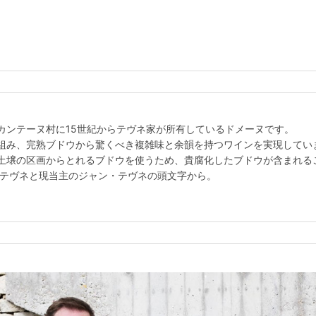
カンテーヌ村に15世紀からテヴネ家が所有しているドメーヌです。
組み、完熟ブドウから驚くべき複雑味と余韻を持つワインを実現してい
土壌の区画からとれるブドウを使うため、貴腐化したブドウが含まれる
 テヴネと現当主のジャン・テヴネの頭文字から。