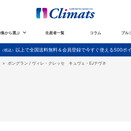
特集から選ぶ
生産者一覧
コラム
ブル
以上で全国送料無料＆会員登録で今すぐ使える500ポ
円（税込）
>
ボングラン / ヴィレ・クレッセ キュヴェ・EJテヴネ